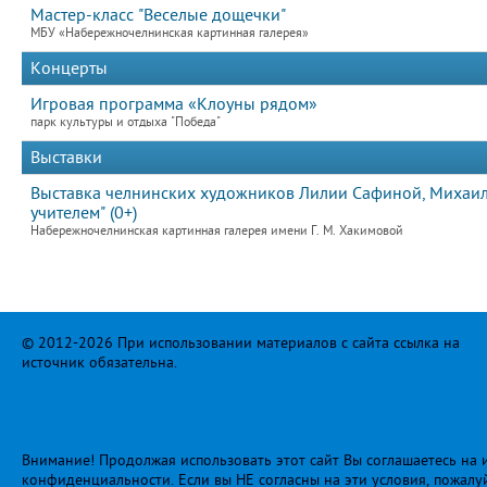
Мастер-класс "Веселые дощечки"
МБУ «Набережночелнинская картинная галерея»
Концерты
Игровая программа «Клоуны рядом»
парк культуры и отдыха "Победа"
Выставки
Выставка челнинских художников Лилии Сафиной, Михаила
учителем" (0+)
Набережночелнинская картинная галерея имени Г. М. Хакимовой
© 2012-2026 При использовании материалов с сайта ссылка на
источник обязательна.
Внимание! Продолжая использовать этот сайт Вы соглашаетесь на и
конфиденциальности
. Если вы НЕ согласны на эти условия, пожалу