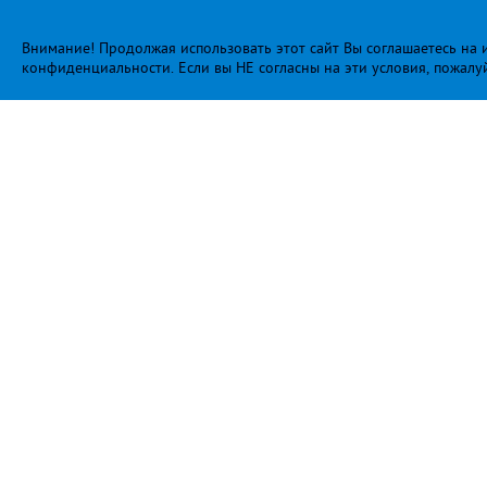
Внимание! Продолжая использовать этот сайт Вы соглашаетесь на и
конфиденциальности
. Если вы НЕ согласны на эти условия, пожалу