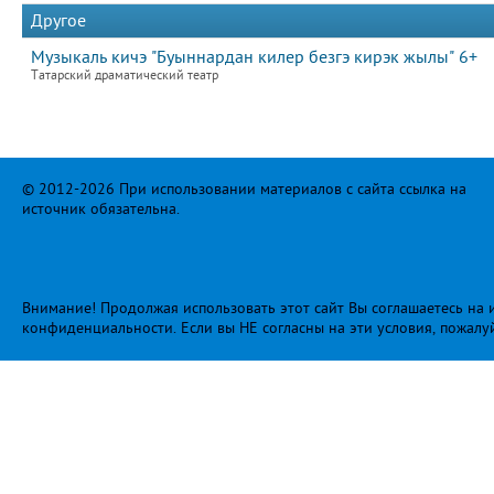
Другое
Музыкаль кичэ "Буыннардан килер безгэ кирэк жылы" 6+
Татарский драматический театр
© 2012-2026 При использовании материалов с сайта ссылка на
источник обязательна.
Внимание! Продолжая использовать этот сайт Вы соглашаетесь на и
конфиденциальности
. Если вы НЕ согласны на эти условия, пожалу