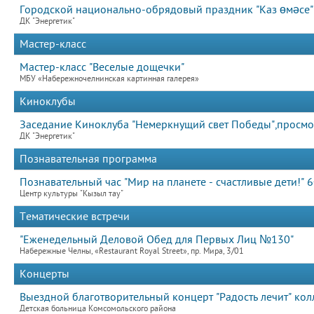
Городской национально-обрядовый праздник "Каз өмәсе"
ДК "Энергетик"
Мастер-класс
Мастер-класс "Веселые дощечки"
МБУ «Набережночелнинская картинная галерея»
Киноклубы
Заседание Киноклуба "Немеркнущий свет Победы",просм
ДК "Энергетик"
Познавательная программа
Познавательный час "Мир на планете - счастливые дети!" 6
Центр культуры "Кызыл тау"
Тематические встречи
"Еженедельный Деловой Обед для Первых Лиц №130"
Набережные Челны, «Restaurant Royal Street», пр. Мира, 3/01
Концерты
Выездной благотворительный концерт "Радость лечит" колл
Детская больница Комсомольского района