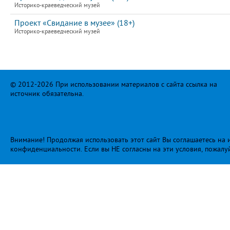
Историко-краеведческий музей
Проект «Свидание в музее» (18+)
Историко-краеведческий музей
© 2012-2026 При использовании материалов с сайта ссылка на
источник обязательна.
Внимание! Продолжая использовать этот сайт Вы соглашаетесь на и
конфиденциальности
. Если вы НЕ согласны на эти условия, пожалу