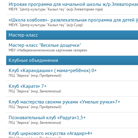
Игровая программа для начальной школы ж/р.Элеваторная 
МБУК "Центр культуры "Кызыл тау" (ж/р.Элеваторная гора)
«Школа ковбоев»- развлекательная программа для детей (
МБУК "Центр культуры "Кызыл тау" (ж/р.Суар)
Мастер-класс
Мастер-класс "Веселые дощечки"
МБУ «Набережночелнинская картинная галерея»
Клубные объединения
Клуб «Карандашик» ( мама+ребёнок) 0+
ГКЦ "Эврика" (мкр, Прибрежный)
Клуб «Каратэ» 7+
ГКЦ "Эврика" (мкр, Замелекесье)
Клуб мастерства своими руками «Умелые ручки»7+
ГКЦ "Эврика" (мкр, Прибрежный)
Познавательный клуб «Радуга»1,5+
ГКЦ "Эврика" (мкр, Замелекесье)
Клуб циркового искусства «Агадир»4+