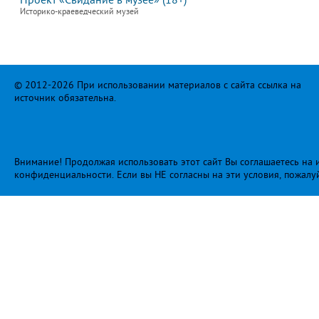
Проект «Свидание в музее» (18+)
Историко-краеведческий музей
© 2012-2026 При использовании материалов с сайта ссылка на
источник обязательна.
Внимание! Продолжая использовать этот сайт Вы соглашаетесь на и
конфиденциальности
. Если вы НЕ согласны на эти условия, пожалу