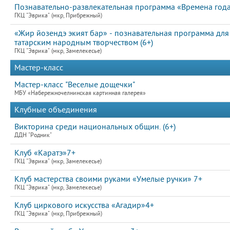
Познавательно-развлекательная программа «Времена год
ГКЦ "Эврика" (мкр, Прибрежный)
«Жир йозендэ экият бар» - познавательная программа для
татарским народным творчеством (6+)
ГКЦ "Эврика" (мкр, Замелекесье)
Мастер-класс
Мастер-класс "Веселые дощечки"
МБУ «Набережночелнинская картинная галерея»
Клубные объединения
Викторина среди национальных общин. (6+)
ДДН "Родник"
Клуб «Каратэ»7+
ГКЦ "Эврика" (мкр, Замелекесье)
Клуб мастерства своими руками «Умелые ручки» 7+
ГКЦ "Эврика" (мкр, Замелекесье)
Клуб циркового искусства «Агадир»4+
ГКЦ "Эврика" (мкр, Прибрежный)