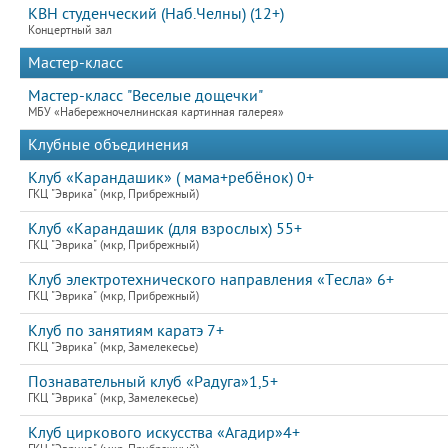
КВН студенческий (Наб.Челны) (12+)
Концертный зал
Мастер-класс
Мастер-класс "Веселые дощечки"
МБУ «Набережночелнинская картинная галерея»
Клубные объединения
Клуб «Карандашик» ( мама+ребёнок) 0+
ГКЦ "Эврика" (мкр, Прибрежный)
Клуб «Карандашик (для взрослых) 55+
ГКЦ "Эврика" (мкр, Прибрежный)
Клуб электротехнического направления «Тесла» 6+
ГКЦ "Эврика" (мкр, Прибрежный)
Клуб по занятиям каратэ 7+
ГКЦ "Эврика" (мкр, Замелекесье)
Познавательный клуб «Радуга»1,5+
ГКЦ "Эврика" (мкр, Замелекесье)
Клуб циркового искусства «Агадир»4+