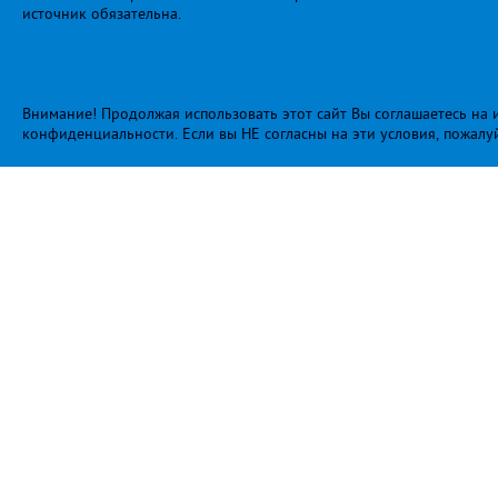
источник обязательна.
Внимание! Продолжая использовать этот сайт Вы соглашаетесь на и
конфиденциальности
. Если вы НЕ согласны на эти условия, пожалу