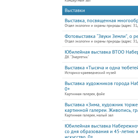
Концертный зал
Выставки
Выставка, посвященная многооб
Отдел экологии и охраны природы (адрес: 31
Фотовыставка “Звуки Земли”, о р
Отдел экологии и охраны природы (адрес: 31
Юбилейная выставка ВТОО Набе
ДК "Энергетик"
Выставка «Тысяча и одна тюбете
Историко-краеведческий музей
Выставка художников города Наб
0+
Картинная галерея, фойе
Выставка «Зима, художник торжес
картинной галереи. Живопись, г
Картинная галерея, малый зал
Юбилейная выставка Набережноч
со дня образования и 45-летию 
искусство. 0+