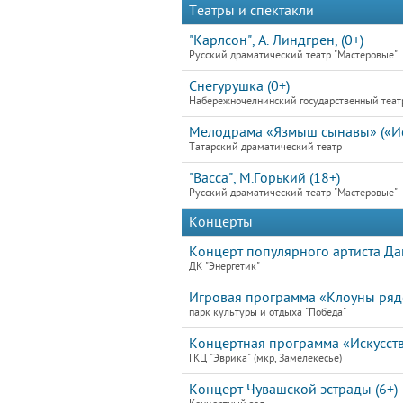
Театры и спектакли
"Карлсон", А. Линдгрен, (0+)
Русский драматический театр "Мастеровые"
Снегурушка (0+)
Набережночелнинский государственный теат
Мелодрама «Язмыш сынавы» («Ис
Татарский драматический театр
"Васса", М.Горький (18+)
Русский драматический театр "Мастеровые"
Концерты
Концерт популярного артиста Дани
ДК "Энергетик"
Игровая программа «Клоуны ря
парк культуры и отдыха "Победа"
Концертная программа «Искусство
ГКЦ "Эврика" (мкр, Замелекесье)
Концерт Чувашской эстрады (6+)