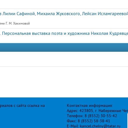
 Лилии Сафиной, Михаила Жуковского, Лейсан Исламгареевой
ени Г. М. Хакимовой
. Персональная выставка поэта и художника Николая Кудрявц
иалов с сайта ссылка на
Контактная информация:
Адрес: 423805, г. Набережные Че
Телефон: 8 (8552) 30-55-42
Факс: 8 (8552) 58-38-41
E-Mail: kancel.chelny@tatar.ru