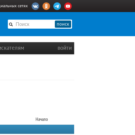
циальных сетях
поиск
искателям
войти
Начало