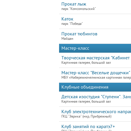
Прокат лыж
парк "Комсомольский"
Каток
парк "Победа"
Прокат тюбингов
Майдан
Мастер-класс
Творческая мастерская "Кабинет э
Картинная галерея, большой зал
Мастер-класс "Веселые дощечки"
МБУ «Набережночелнинская картинная гале
Клубные объединения
Детская изостудия "Ступени". Зан
Картинная галерея, большой зал
Клуб электротехнического напра
ГКЦ "Эврика" (мкр, Прибрежный)
Клуб занятий по каратэ7+