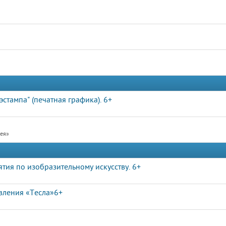
стампа" (печатная графика). 6+
рея»
ятия по изобразительному искусству. 6+
вления «Тесла»6+