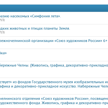
разию насекомых «Симфония лета».
/13)
едких животных и птицах планеты Земля.
/13)
режночелнинской организации «Союз художников России» 6+
йка»
ережные Челны. (Живопись, графика, декоративно-прикладное
твует» из фондов Государственного музея изобразительных ис
рафика и декоративно-прикладное искусство. Набережные Чел
елнинского отделения «Союз художников России», посвящен
художественного фонда. Живопись, графика и декоративно-пр