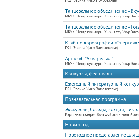
ГКЦ "Эврика" (мкр, Прибрежный)
Танцевальное объединение «Вк
МБУК "Центр культуры "Кызыл тау" (ж/р.Элев
Танцевальное объединение «For
МБУК "Центр культуры "Кызыл тау" (ж/р.Элев
Клуб по хореографии «Энергия»
ГКЦ "Эврика" (мкр, Замелекесье)
Арт клуб "Акварелька"
МБУК "Центр культуры "Кызыл тау" (ж/р.Элев
Конкурсы, фестивали
Ежегодный литературный конку
ГКЦ "Эврика" (мкр, Замелекесье)
Познавательная программа
Экскурсии, беседы, лекции, викт
Картинная галерея, большой зал и малый зал
Новый год
Новогоднее представление для д