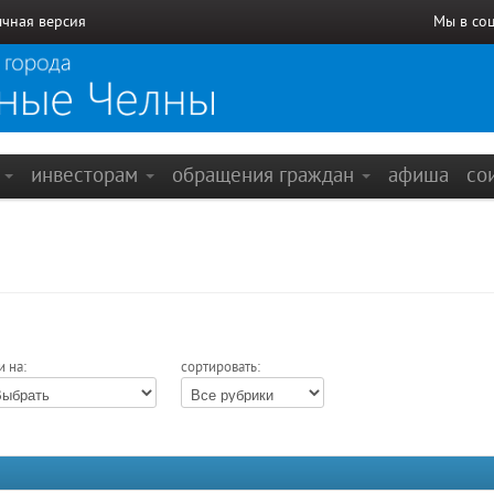
чная версия
Мы в со
е
инвесторам
обращения граждан
афиша
со
и на:
сортировать: