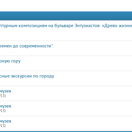
ьптурным композициям на бульваре Энтузиастов: «Древо жизн
ремен до современности".
рную гору
сные экскурсии по городу
музея.
/13)
музея.
/13)
музея.
/13)