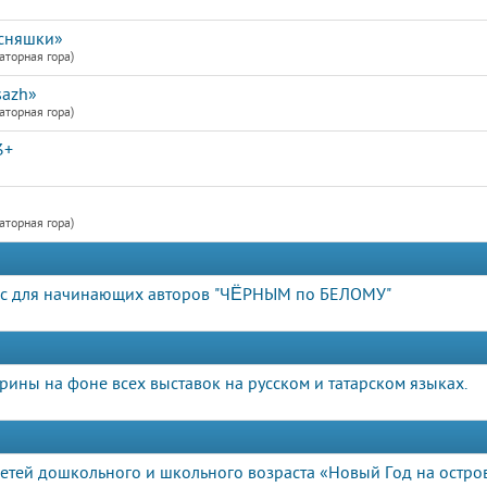
усняшки»
аторная гора)
sazh»
аторная гора)
3+
аторная гора)
рс для начинающих авторов "ЧЁРНЫМ по БЕЛОМУ"
орины на фоне всех выставок на русском и татарском языках.
етей дошкольного и школьного возраста «Новый Год на остро