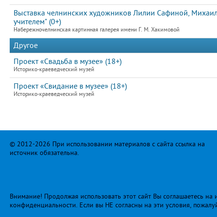
Выставка челнинских художников Лилии Сафиной, Михаила
учителем" (0+)
Набережночелнинская картинная галерея имени Г. М. Хакимовой
Другое
Проект «Свадьба в музее» (18+)
Историко-краеведческий музей
Проект «Свидание в музее» (18+)
Историко-краеведческий музей
© 2012-2026 При использовании материалов с сайта ссылка на
источник обязательна.
Внимание! Продолжая использовать этот сайт Вы соглашаетесь на и
конфиденциальности
. Если вы НЕ согласны на эти условия, пожалу