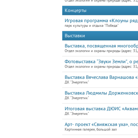
Отдел экологии и охраны природы (адрес: 31
Концерты
Игровая программа «Клоуны ря
парк культуры и отдыха "Победа"
Выставки
Выставка, посвященная многооб
Отдел экологии и охраны природы (адрес: 31
Фотовыставка “Звуки Земли”, о р
Отдел экологии и охраны природы (адрес: 31
Выставка Вячеслава Варнашова 
ДК "Энергетик"
Выставка Людмилы Дорженковск
ДК "Энергетик"
Итоговая выставка ДЮИС «Аквам
ДК "Энергетик"
Арт- проект «Свияжская уха», п
Картинная галерея, большой зал