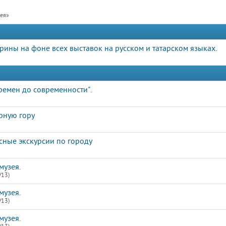
рея»
орины на фоне всех выставок на русском и татарском языках.
ремен до современности".
рную гору
сные экскурсии по городу
музея.
/13)
музея.
/13)
музея.