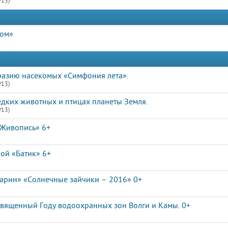
/13)
дом»
разию насекомых «Симфония лета».
/13)
едких животных и птицах планеты Земля.
/13)
«Живопись» 6+
ой «Батик» 6+
арин» «Солнечные зайчики – 2016» 0+
освященный Году водоохранных зон Волги и Камы. 0+