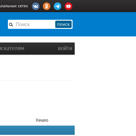
циальных сетях
поиск
искателям
войти
Начало