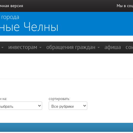
чная версия
Мы в со
е
инвесторам
обращения граждан
афиша
со
и на:
сортировать: