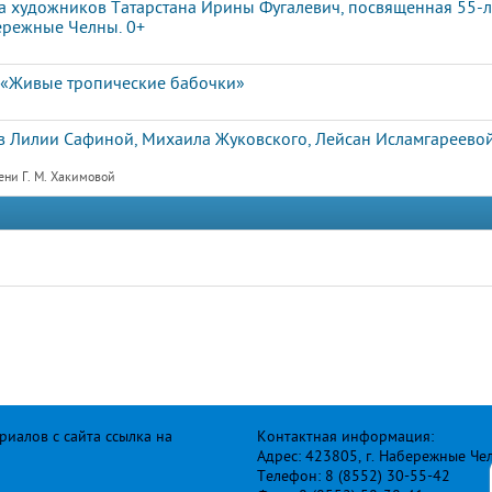
а художников Татарстана Ирины Фугалевич, посвященная 55-л
ережные Челны. 0+
а «Живые тропические бабочки»
 Лилии Сафиной, Михаила Жуковского, Лейсан Исламгареевой
ени Г. М. Хакимовой
иалов с сайта ссылка на
Контактная информация:
Адрес: 423805, г. Набережные Че
Телефон: 8 (8552) 30-55-42