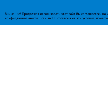
Внимание! Продолжая использовать этот сайт Вы соглашаетесь на и
конфиденциальности
. Если вы НЕ согласны на эти условия, пожалу