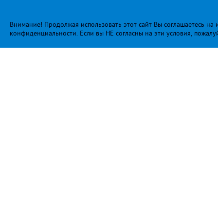
Внимание! Продолжая использовать этот сайт Вы соглашаетесь на и
конфиденциальности
. Если вы НЕ согласны на эти условия, пожалу