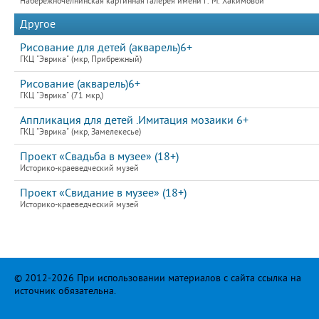
Набережночелнинская картинная галерея имени Г. М. Хакимовой
Другое
Рисование для детей (акварель)6+
ГКЦ "Эврика" (мкр, Прибрежный)
Рисование (акварель)6+
ГКЦ "Эврика" (71 мкр,)
Аппликация для детей .Имитация мозаики 6+
ГКЦ "Эврика" (мкр, Замелекесье)
Проект «Свадьба в музее» (18+)
Историко-краеведческий музей
Проект «Свидание в музее» (18+)
Историко-краеведческий музей
© 2012-2026 При использовании материалов с сайта ссылка на
источник обязательна.