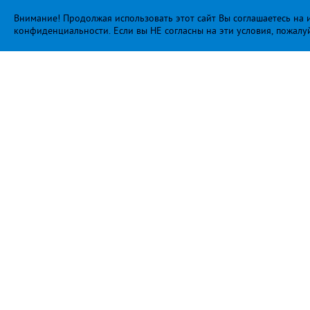
Внимание! Продолжая использовать этот сайт Вы соглашаетесь на и
конфиденциальности
. Если вы НЕ согласны на эти условия, пожалу