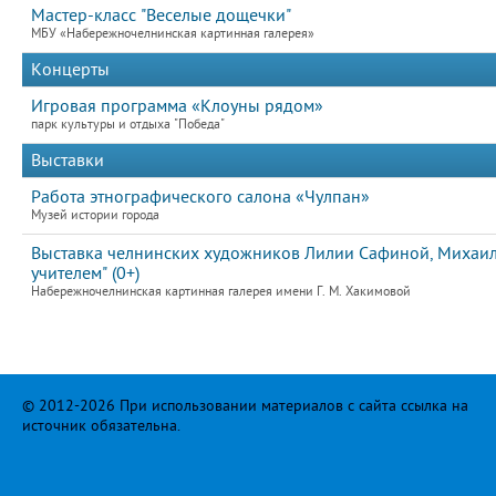
Мастер-класс "Веселые дощечки"
МБУ «Набережночелнинская картинная галерея»
Концерты
Игровая программа «Клоуны рядом»
парк культуры и отдыха "Победа"
Выставки
Работа этнографического салона «Чулпан»
Музей истории города
Выставка челнинских художников Лилии Сафиной, Михаила
учителем" (0+)
Набережночелнинская картинная галерея имени Г. М. Хакимовой
© 2012-2026 При использовании материалов с сайта ссылка на
источник обязательна.