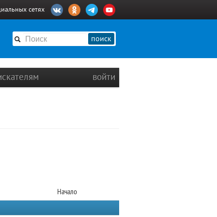
циальных сетях
поиск
искателям
войти
Начало