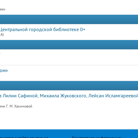
рея»
Центральной городской библиотеке 0+
4А)
"
дом»
 Лилии Сафиной, Михаила Жуковского, Лейсан Исламгареевой
ени Г. М. Хакимовой