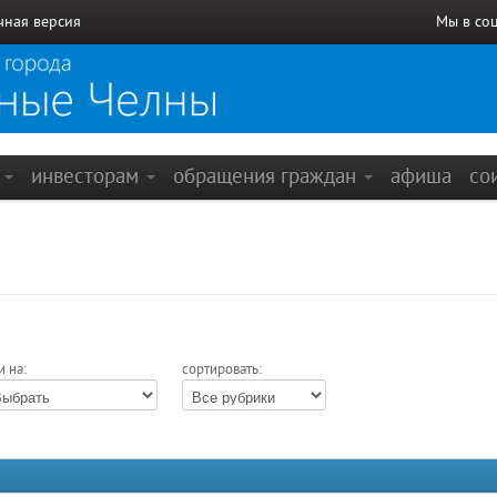
чная версия
Мы в со
е
инвесторам
обращения граждан
афиша
со
и на:
сортировать: