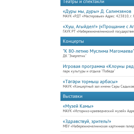
Театры и спектакли
«Дуры мы, дуры» Д. Салимзянов
МАУК «РДТ «Мастеровые» Адрес: 423810, г. 
«Хуш, Агыйдел!» («Прощание с А
ГАУК РТ «Набережночелнинский государствен
Концерты
"К 80-летию Муслима Магомаева
ДК "Энергетик"
Игровая программа «Клоуны ря
парк культуры и отдыха "Победа"
«Тәгәри тормыш арбасы»
МАУК «Концертный зал имени Сары Садыковой
Выставки
«Музей Камы»
МАУК «Историко-краеведческий музей» Адре
«Здравствуй, зритель!»
МБУ «Набережночелнинская картинная галере