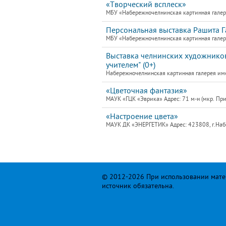
«Творческий всплеск»
МБУ «Набережночелнинская картинная галере
Персональная выставка Рашита 
МБУ «Набережночелнинская картинная галере
Выставка челнинских художников
учителем" (0+)
Набережночелнинская картинная галерея им
«Цветочная фантазия»
МАУК «ГЦК «Эврика» Адрес: 71 м-н (мкр. При
«Настроение цвета»
МАУК ДК «ЭНЕРГЕТИК» Адрес: 423808, г.Набе
© 2012-2026 При использовании матер
источник обязательна.