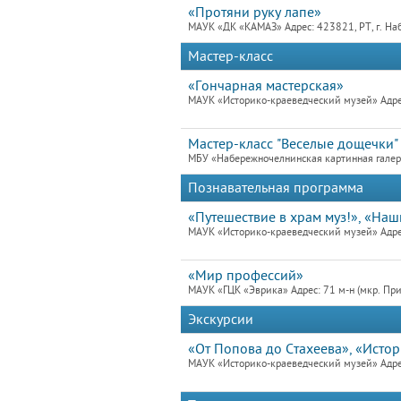
«Протяни руку лапе»
МАУК «ДК «КАМАЗ» Адрес: 423821, РТ, г. На
Мастер-класс
«Гончарная мастерская»
МАУК «Историко-краеведческий музей» Адре
Мастер-класс "Веселые дощечки"
МБУ «Набережночелнинская картинная гале
Познавательная программа
«Путешествие в храм муз!», «На
МАУК «Историко-краеведческий музей» Адре
«Мир профессий»
МАУК «ГЦК «Эврика» Адрес: 71 м-н (мкр. При
Экскурсии
«От Попова до Стахеева», «Исто
МАУК «Историко-краеведческий музей» Адре