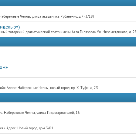
Набережные Челны, улица академика Рубаненко, д.7 (3/18)
гиделью»)
ный татарский драматический театр имени Аяза Гилязова» Ул. Низаметдинова, д. 2
"
дом»
» Адрес: Набережные Челны, новый город, пр. Х. Туфана, 23
с: Набережные Челны, улица Гидростроителей, 16
я» Адрес: Новый город, дом 3/01