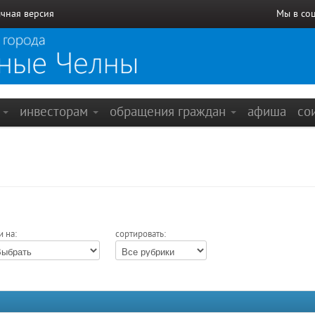
чная версия
Мы в со
е
инвесторам
обращения граждан
афиша
со
и на:
сортировать: