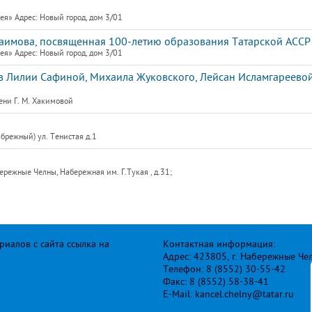
я» Адрес: Новый город, дом 3/01
Гаимова, посвященная 100-летию образования Татарской АССР
я» Адрес: Новый город, дом 3/01
 Лилии Сафиной, Михаила Жуковского, Лейсан Исламгареевой
ени Г. М. Хакимовой
брежный) ул. Тенистая д.1
режные Челны, Набережная им. Г.Тукая , д.31;
иалов с сайта ссылка на
Контактная информация:
Адрес: 423805, г. Набережные Че
Телефон: 8 (8552) 30-55-42
Факс: 8 (8552) 58-38-41
E-Mail: kancel.chelny@tatar.ru