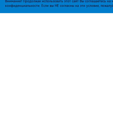
Внимание! Продолжая использовать этот сайт Вы соглашаетесь на и
конфиденциальности
. Если вы НЕ согласны на эти условия, пожалу