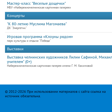
Мастер-класс "Веселые дощечки"
МБУ «Набережночелнинская картинная галерея»
Концерты
"К 80-летию Муслима Магомаева"
ДК "Энергетик"
Игровая программа «Клоуны рядом»
парк культуры и отдыха "Победа"
Выставки
Выставка челнинских художников Лилии Сафиной, Михаила
учителем" (0+)
Набережночелнинская картинная галерея имени Г. М. Хакимовой
© 2012-2026 При использовании материалов с сайта ссылка на
источник обязательна.