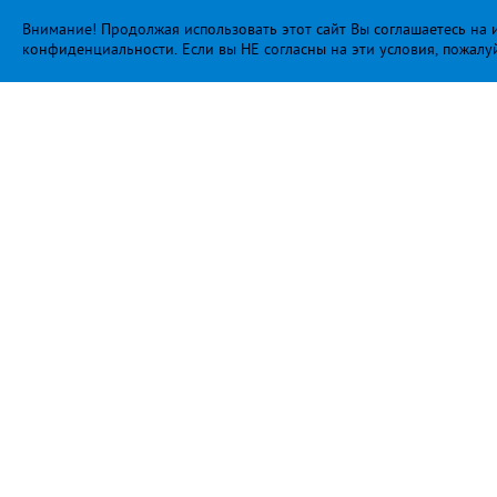
Внимание! Продолжая использовать этот сайт Вы соглашаетесь на и
конфиденциальности
. Если вы НЕ согласны на эти условия, пожалу