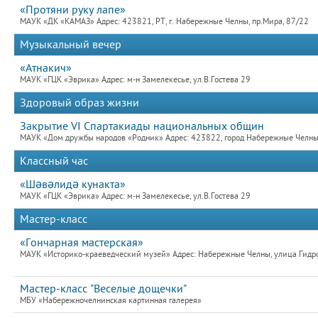
«Протяни руку лапе»
МАУК «ДК «КАМАЗ» Адрес: 423821, РТ, г. Набережные Челны, пр.Мира, 87/22
Музыкальный вечер
«Атнакич»
МАУК «ГЦК «Эврика» Адрес: м-н Замелекесье, ул.В.Гостева 29
Здоровый образ жизни
Закрытие VI Спартакиады национальных общин
МАУК «Дом дружбы народов «Родник» Адрес: 423822, город Набережные Челны,
Классный час
«Шәвәлидә кунакта»
МАУК «ГЦК «Эврика» Адрес: м-н Замелекесье, ул.В.Гостева 29
Мастер-класс
«Гончарная мастерская»
МАУК «Историко-краеведческий музей» Адрес: Набережные Челны, улица Гидро
Мастер-класс "Веселые дощечки"
МБУ «Набережночелнинская картинная галерея»