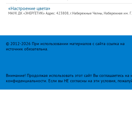
«Настроение цвета»
МАУК ДК «ЭНЕРГЕТИК» Адрес: 423808, г.Набережные Челны, Набережная им. Г.Т
© 2012-2026 При использовании материалов с сайта ссылка на
источник обязательна.
Внимание! Продолжая использовать этот сайт Вы соглашаетесь на и
конфиденциальности
. Если вы НЕ согласны на эти условия, пожалу