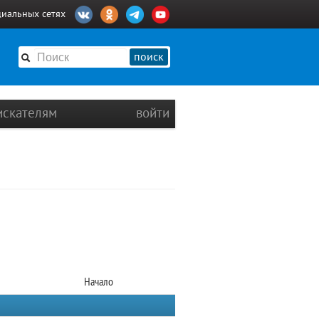
циальных сетях
поиск
искателям
войти
Начало