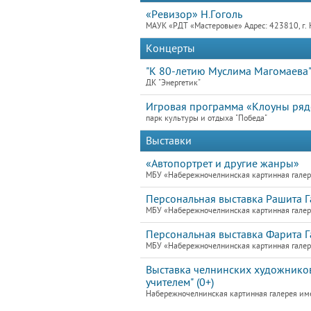
«Ревизор» Н.Гоголь
МАУК «РДТ «Мастеровые» Адрес: 423810, г. 
Концерты
"К 80-летию Муслима Магомаева
ДК "Энергетик"
Игровая программа «Клоуны ря
парк культуры и отдыха "Победа"
Выставки
«Автопортрет и другие жанры»
МБУ «Набережночелнинская картинная галере
Персональная выставка Рашита 
МБУ «Набережночелнинская картинная галере
Персональная выставка Фарита Г
МБУ «Набережночелнинская картинная галере
Выставка челнинских художников
учителем" (0+)
Набережночелнинская картинная галерея им