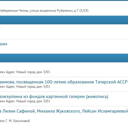
Набережные Челны, улица академика Рубаненко, д.7 (3/18)
"
дом»
я» Адрес: Новый город, дом 3/01
Гаимова, посвященная 100-летию образования Татарской АССР
я» Адрес: Новый город, дом 3/01
азизуллина из фондов картинной галереи (живопись)
я» Адрес: Новый город, дом 3/01
 Лилии Сафиной, Михаила Жуковского, Лейсан Исламгареевой
ени Г. М. Хакимовой