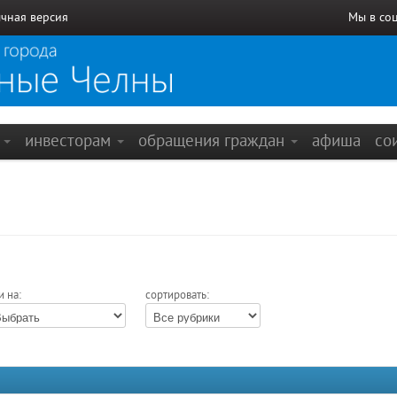
чная версия
Мы в со
е
инвесторам
обращения граждан
афиша
со
и на:
сортировать: