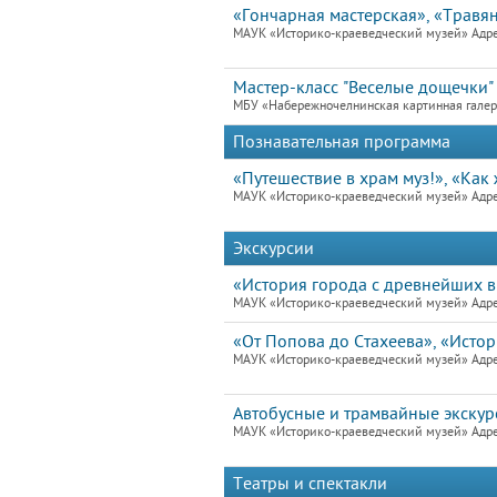
«Гончарная мастерская», «Травян
МАУК «Историко-краеведческий музей» Адре
Мастер-класс "Веселые дощечки"
МБУ «Набережночелнинская картинная гале
Познавательная программа
«Путешествие в храм муз!», «Ка
МАУК «Историко-краеведческий музей» Адре
Экскурсии
«История города с древнейших 
МАУК «Историко-краеведческий музей» Адре
«От Попова до Стахеева», «Исто
МАУК «Историко-краеведческий музей» Адре
Автобусные и трамвайные экскурс
МАУК «Историко-краеведческий музей» Адре
Театры и спектакли