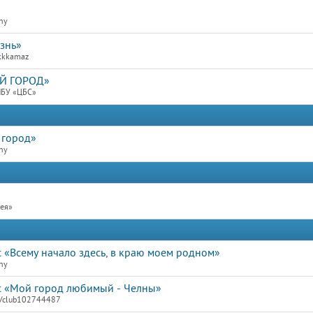
lny
знь»
dkkkamaz
Й ГОРОД»
МБУ «ЦБС»
 город»
lny
рея»
 «Всему начало здесь, в краю моем родном»
lny
с «Мой город любимый - Челны»
om/club102744487