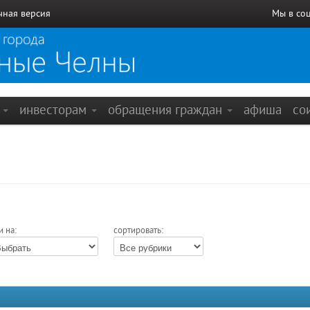
чная версия
Мы в со
е
инвесторам
обращения граждан
афиша
со
и на:
сортировать: