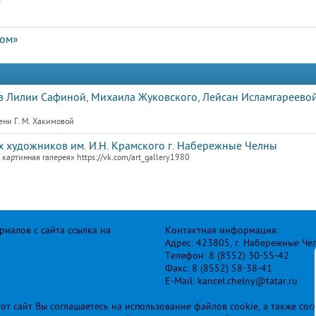
"
дом»
 Лилии Сафиной, Михаила Жуковского, Лейсан Исламгареевой
ени Г. М. Хакимовой
 художников им. И.Н. Крамского г. Набережные Челны
артинная галерея» https://vk.com/art_gallery1980
иалов с сайта ссылка на
Контактная информация:
Адрес: 423805, г. Набережные Че
Телефон: 8 (8552) 30-55-42
Факс: 8 (8552) 58-38-41
E-Mail: kancel.chelny@tatar.ru
т сайт Вы соглашаетесь на использование файлов cookie, а также сог