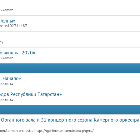
dkkkamaz
 Челны»
om/club102744487
lny
хозяюшка-2020»
dkkkamaz
. Начало»
dkkkamaz
дов Республики Татарстан»
dkkkamaz
 Органного зала и 31 концертного сезона Камерного оркестра
om/lerman.orchestra;https://igorlerman.com/index.php/ru/