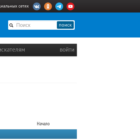
циальных сетях
поиск
искателям
войти
Начало