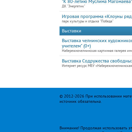
"К 80-летию Муслима Магомаева
ДК "Энергетик"
Игровая программа «Клоуны ря
парк культуры и отдыха "Победа"
Выставки
Выставка челнинских художников
учителем" (0+)
Набережночелнинская картинная галерея им
Выставка Содружества свободных
Интернет ресурс МБУ «Набережночелнинская к
© 2012-2026 При использовании матер
источник обязательна.
Внимание! Продолжая использовать это