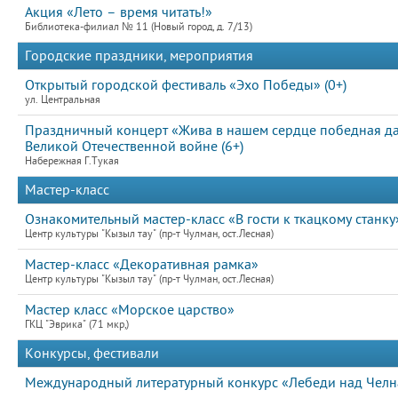
Акция «Лето – время читать!»
Библиотека-филиал № 11 (Новый город, д. 7/13)
Городские праздники, мероприятия
Открытый городской фестиваль «Эхо Победы» (0+)
ул. Центральная
Праздничный концерт «Жива в нашем сердце победная д
Великой Отечественной войне (6+)
Набережная Г.Тукая
Мастер-класс
Ознакомительный мастер-класс «В гости к ткацкому станку
Центр культуры "Кызыл тау" (пр-т Чулман, ост.Лесная)
Мастер-класс «Декоративная рамка»
Центр культуры "Кызыл тау" (пр-т Чулман, ост.Лесная)
Мастер класс «Морское царство»
ГКЦ "Эврика" (71 мкр,)
Конкурсы, фестивали
Международный литературный конкурс «Лебеди над Челна