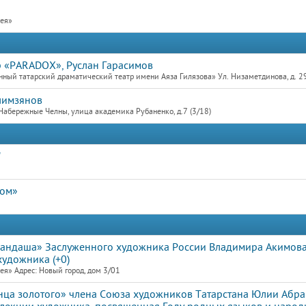
рея»
тр «PARADOX», Руслан Гарасимов
ный татарский драматический театр имени Аяза Гилязова» Ул. Низаметдинова, д. 2
лимзянов
Набережные Челны, улица академика Рубаненко, д.7 (3/18)
"
дом»
рандаша» Заслуженного художника России Владимира Акимов
художника (+0)
я» Адрес: Новый город, дом 3/01
лнца золотого» члена Союза художников Татарстана Юлии Абр