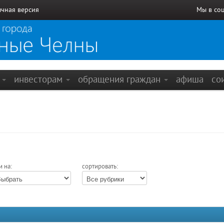
чная версия
Мы в со
е
инвесторам
обращения граждан
афиша
со
и на:
сортировать: