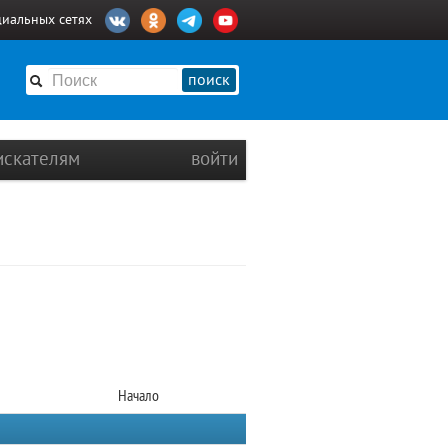
циальных сетях
поиск
искателям
войти
Начало