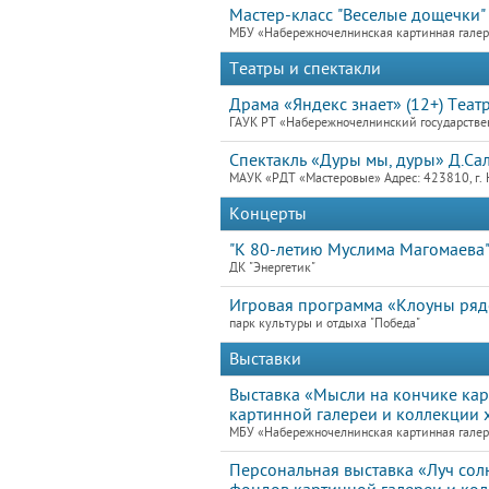
Мастер-класс "Веселые дощечки"
МБУ «Набережночелнинская картинная гале
Театры и спектакли
Драма «Яндекс знает» (12+) Теа
ГАУК РТ «Набережночелнинский государствен
Спектакль «Дуры мы, дуры» Д.Са
МАУК «РДТ «Мастеровые» Адрес: 423810, г. 
Концерты
"К 80-летию Муслима Магомаева
ДК "Энергетик"
Игровая программа «Клоуны ря
парк культуры и отдыха "Победа"
Выставки
Выставка «Мысли на кончике ка
картинной галереи и коллекции 
МБУ «Набережночелнинская картинная галере
Персональная выставка «Луч со