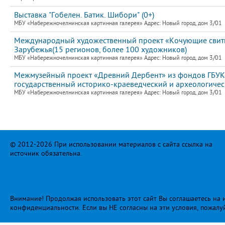
Выставка "Гобелен. Батик. Шибори" (0+)
МБУ «Набережночелнинская картинная галерея» Адрес: Новый город, дом 3/01
Международный художественный проект «Кочующие свитки
Зарубежья(15 регионов, более 100 художников)
МБУ «Набережночелнинская картинная галерея» Адрес: Новый город, дом 3/01
Межмузейный проект «Древний Дербент» из фондов ГБУК
государственный историко-краеведческий и археологиче
МБУ «Набережночелнинская картинная галерея» Адрес: Новый город, дом 3/01
© 2012-2026 При использовании материалов с сайта ссылка на
источник обязательна.
Внимание! Продолжая использовать этот сайт Вы соглашаетесь на и
конфиденциальности
. Если вы НЕ согласны на эти условия, пожалу