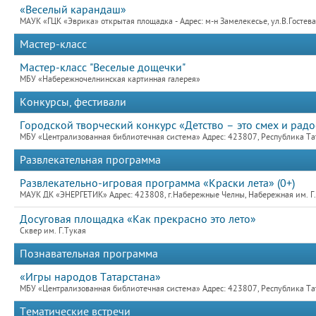
«Веселый карандаш»
МАУК «ГЦК «Эврика» открытая площадка - Адрес: м-н Замелекесье, ул.В.Гостев
Мастер-класс
Мастер-класс "Веселые дощечки"
МБУ «Набережночелнинская картинная галерея»
Конкурсы, фестивали
Городской творческий конкурс «Детство – это смех и радо
МБУ «Централизованная библиотечная система» Адрес: 423807, Республика Та
Развлекательная программа
Развлекательно-игровая программа «Краски лета» (0+)
МАУК ДК «ЭНЕРГЕТИК» Адрес: 423808, г.Набережные Челны, Набережная им. Г.Т
Досуговая площадка «Как прекрасно это лето»
Сквер им. Г.Тукая
Познавательная программа
«Игры народов Татарстана»
МБУ «Централизованная библиотечная система» Адрес: 423807, Республика Та
Тематические встречи