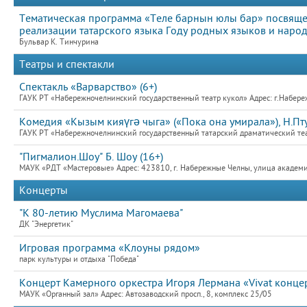
Тематическая программа «Теле барнын юлы бар» посвяще
реализации татарского языка Году родных языков и народн
Бульвар К. Тинчурина
Театры и спектакли
Спектакль «Варварство» (6+)
ГАУК РТ «Набережночелнинский государственный театр кукол» Адрес: г.Набер
Комедия «Кызым кияүгә чыга» («Пока она умирала»), Н.Пт
ГАУК РТ «Набережночелнинский государственный татарский драматический теат
"Пигмалион.Шоу" Б. Шоу (16+)
МАУК «РДТ «Мастеровые» Адрес: 423810, г. Набережные Челны, улица академик
Концерты
"К 80-летию Муслима Магомаева"
ДК "Энергетик"
Игровая программа «Клоуны рядом»
парк культуры и отдыха "Победа"
Концерт Камерного оркестра Игоря Лермана «Vivat концер
МАУК «Органный зал» Адрес: Автозаводский просп., 8, комплекс 25/05