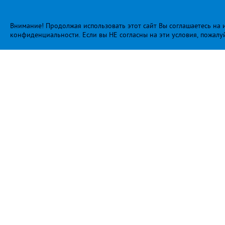
Внимание! Продолжая использовать этот сайт Вы соглашаетесь на и
конфиденциальности
. Если вы НЕ согласны на эти условия, пожалу