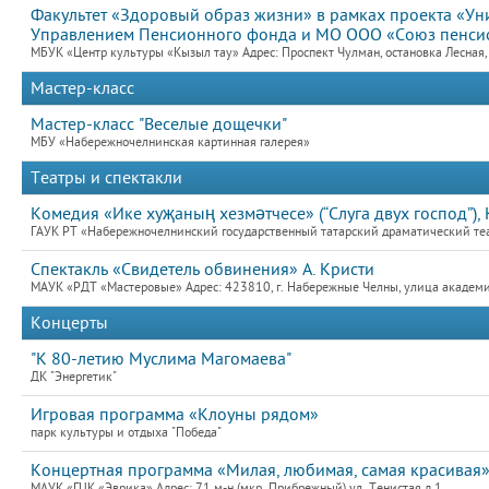
Факультет «Здоровый образ жизни» в рамках проекта «Уни
Управлением Пенсионного фонда и МО ООО «Союз пенсио
МБУК «Центр культуры «Кызыл тау» Адрес: Проспект Чулман, остановка Лесная
Мастер-класс
Мастер-класс "Веселые дощечки"
МБУ «Набережночелнинская картинная галерея»
Театры и спектакли
Комедия «Ике хуҗаның хезмәтчесе» (“Слуга двух господ”), 
ГАУК РТ «Набережночелнинский государственный татарский драматический теат
Спектакль «Свидетель обвинения» А. Кристи
МАУК «РДТ «Мастеровые» Адрес: 423810, г. Набережные Челны, улица академик
Концерты
"К 80-летию Муслима Магомаева"
ДК "Энергетик"
Игровая программа «Клоуны рядом»
парк культуры и отдыха "Победа"
Концертная программа «Милая, любимая, самая красивая
МАУК «ГЦК «Эврика» Адрес: 71 м-н (мкр. Прибрежный) ул. Тенистая д.1