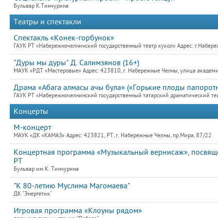
Бульвар К.Тинчурина
Театры и спектакли
Спектакль «Конек-горбунок»
ГАУК РТ «Набережночелнинский государственный театр кукол» Адрес: г.Набер
"Дуры мы дуры" Д. Салимзянов (16+)
МАУК «РДТ «Мастеровые» Адрес: 423810, г. Набережные Челны, улица академик
Драма «Абага алмасы ачы була» («Горькие плоды папоротн
ГАУК РТ «Набережночелнинский государственный татарский драматический теат
Концерты
М-концерт
МАУК «ДК «КАМАЗ» Адрес: 423821, РТ, г. Набережные Челны, пр.Мира, 87/22
Концертная программа «Музыкальный вернисаж», посвяще
РТ
Бульвар им К. Тинчурина
"К 80-летию Муслима Магомаева"
ДК "Энергетик"
Игровая программа «Клоуны рядом»