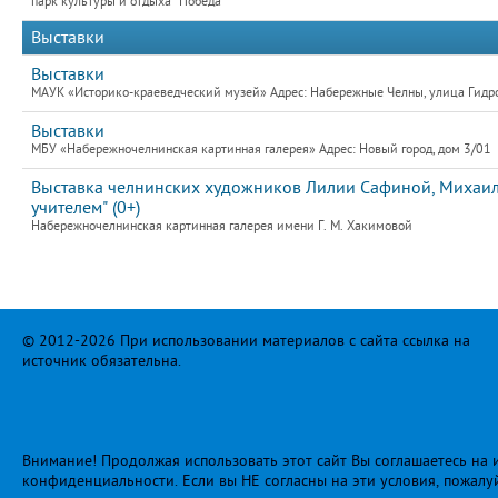
парк культуры и отдыха "Победа"
Выставки
Выставки
МАУК «Историко-краеведческий музей» Адрес: Набережные Челны, улица Гидро
Выставки
МБУ «Набережночелнинская картинная галерея» Адрес: Новый город, дом 3/01
Выставка челнинских художников Лилии Сафиной, Михаила
учителем" (0+)
Набережночелнинская картинная галерея имени Г. М. Хакимовой
© 2012-2026 При использовании материалов с сайта ссылка на
источник обязательна.
Внимание! Продолжая использовать этот сайт Вы соглашаетесь на и
конфиденциальности
. Если вы НЕ согласны на эти условия, пожалу