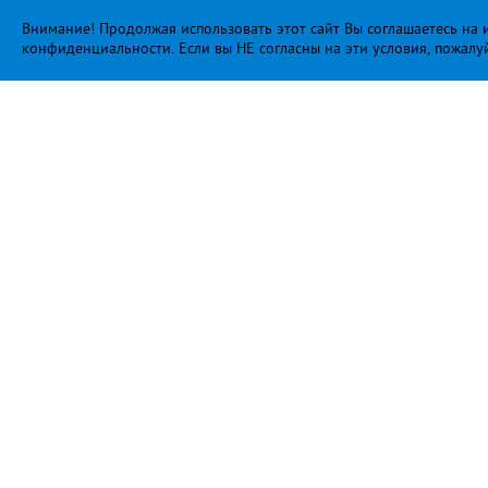
Внимание! Продолжая использовать этот сайт Вы соглашаетесь на и
конфиденциальности
. Если вы НЕ согласны на эти условия, пожалу