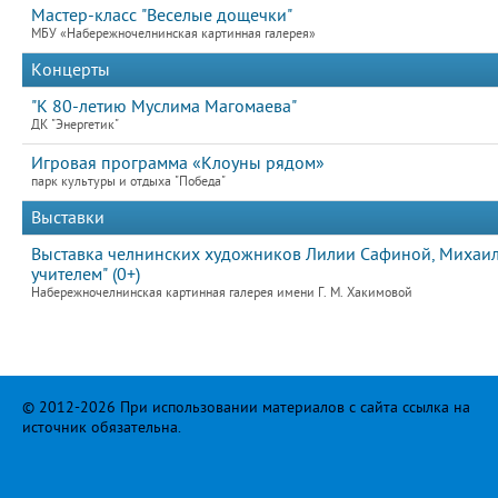
Мастер-класс "Веселые дощечки"
МБУ «Набережночелнинская картинная галерея»
Концерты
"К 80-летию Муслима Магомаева"
ДК "Энергетик"
Игровая программа «Клоуны рядом»
парк культуры и отдыха "Победа"
Выставки
Выставка челнинских художников Лилии Сафиной, Михаила
учителем" (0+)
Набережночелнинская картинная галерея имени Г. М. Хакимовой
© 2012-2026 При использовании материалов с сайта ссылка на
источник обязательна.