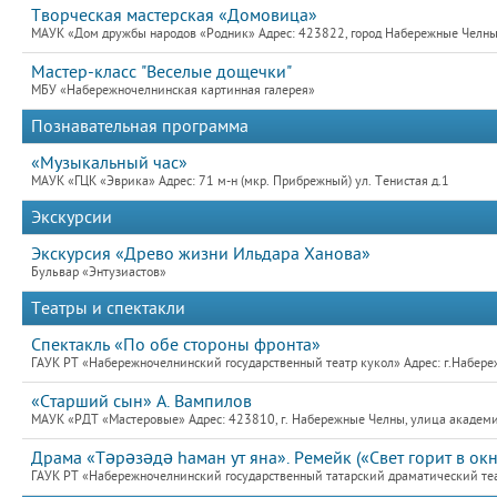
Творческая мастерская «Домовица»
МАУК «Дом дружбы народов «Родник» Адрес: 423822, город Набережные Челны,
Мастер-класс "Веселые дощечки"
МБУ «Набережночелнинская картинная галерея»
Познавательная программа
«Музыкальный час»
МАУК «ГЦК «Эврика» Адрес: 71 м-н (мкр. Прибрежный) ул. Тенистая д.1
Экскурсии
Экскурсия «Древо жизни Ильдара Ханова»
Бульвар «Энтузиастов»
Театры и спектакли
Спектакль «По обе стороны фронта»
ГАУК РТ «Набережночелнинский государственный театр кукол» Адрес: г.Набер
«Старший сын» А. Вампилов
МАУК «РДТ «Мастеровые» Адрес: 423810, г. Набережные Челны, улица академик
Драма «Тәрәзәдә hаман ут яна». Ремейк («Свет горит в окн
ГАУК РТ «Набережночелнинский государственный татарский драматический теат