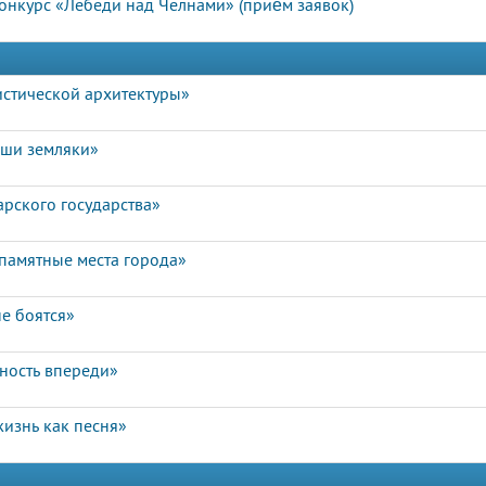
нкурс «Лебеди над Челнами» (приём заявок)
истической архитектуры»
аши земляки»
арского государства»
памятные места города»
е боятся»
чность впереди»
изнь как песня»