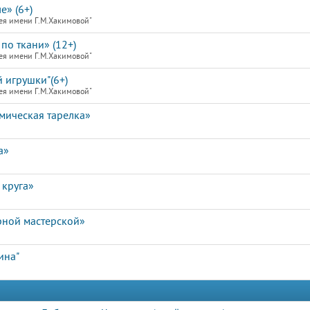
е» (6+)
ея имени Г.М.Хакимовой"
по ткани» (12+)
ея имени Г.М.Хакимовой"
 игрушки"(6+)
ея имени Г.М.Хакимовой"
мическая тарелка»
а»
 круга»
рной мастерской»
ина"