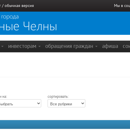
т
/
обычная версия
Мы в со
е
инвесторам
обращения граждан
афиша
со
и на:
сортировать: