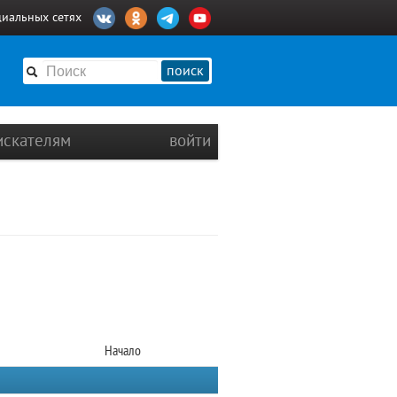
циальных сетях
поиск
искателям
войти
Начало