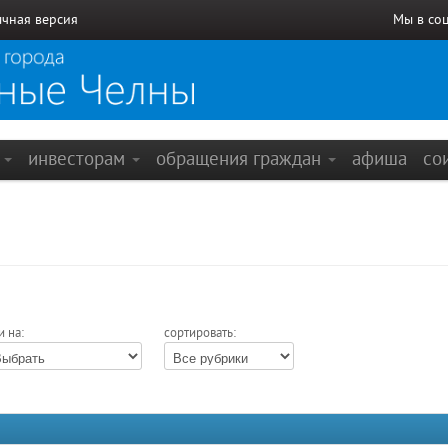
чная версия
Мы в со
е
инвесторам
обращения граждан
афиша
со
и на:
сортировать: