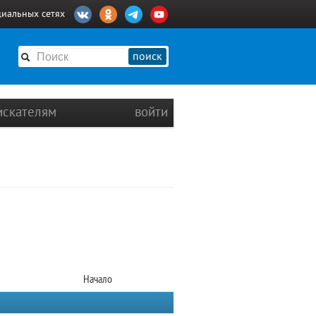
циальных сетях
поиск
искателям
войти
Начало