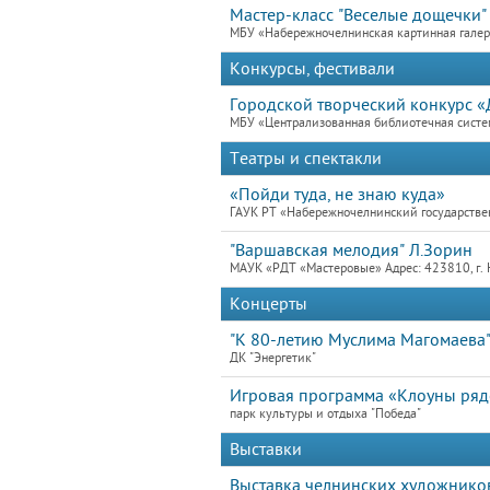
Мастер-класс "Веселые дощечки"
МБУ «Набережночелнинская картинная гале
Конкурсы, фестивали
Городской творческий конкурс «Д
МБУ «Централизованная библиотечная систем
Театры и спектакли
«Пойди туда, не знаю куда»
ГАУК РТ «Набережночелнинский государствен
"Варшавская мелодия" Л.Зорин
МАУК «РДТ «Мастеровые» Адрес: 423810, г. 
Концерты
"К 80-летию Муслима Магомаева
ДК "Энергетик"
Игровая программа «Клоуны ря
парк культуры и отдыха "Победа"
Выставки
Выставка челнинских художников