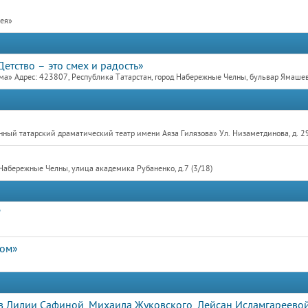
рея»
етство – это смех и радость»
а» Адрес: 423807, Республика Татарстан, город Набережные Челны, бульвар Ямаше
ный татарский драматический театр имени Аяза Гилязова» Ул. Низаметдинова, д. 2
Набережные Челны, улица академика Рубаненко, д.7 (3/18)
"
дом»
 Лилии Сафиной, Михаила Жуковского, Лейсан Исламгареевой