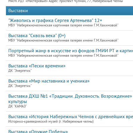
МАУК РДТ «Мастеровые» Адрес: проспект Чулман, 77, Набережные Челны
Выставки
"Живопись и графика Сергея Артемьева" 12+
МБУ "Набережночелнинская картинная галерея имени Г.М.Хакимовой"
Выставка "Сквозь века" (0+)
МБУ "Набережночелнинская картинная галерея имени Г.М.Хакимовой"
Портретный жанр в искусстве из фондов ГМИИ РТ и картин
МБУ "Набережночелнинская картинная галерея имени Г.М.Хакимовой"
Выставка «Пески времени»
ДК "Энергетик"
Выставка «Мир наставника и ученика»
ДК "Энергетик"
Выставка ДХШ №1 «Традиции. Духовность. Возрождение»
культуры
ДК "КАМАЗ"
Выставка «История Набережных Челнов с древнейших вр
Историко-краеведческий музей (г. Набережные челны)
Выставка «Оружие Победы»