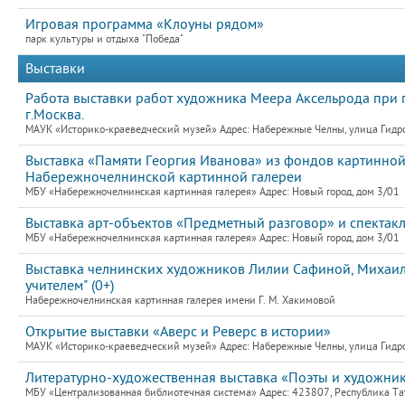
Игровая программа «Клоуны рядом»
парк культуры и отдыха "Победа"
Выставки
Работа выставки работ художника Меера Аксельрода при
г.Москва.
МАУК «Историко-краеведческий музей» Адрес: Набережные Челны, улица Гидро
Выставка «Памяти Георгия Иванова» из фондов картинной
Набережночелнинской картинной галереи
МБУ «Набережночелнинская картинная галерея» Адрес: Новый город, дом 3/01
Выставка арт-объектов «Предметный разговор» и спектак
МБУ «Набережночелнинская картинная галерея» Адрес: Новый город, дом 3/01
Выставка челнинских художников Лилии Сафиной, Михаила
учителем" (0+)
Набережночелнинская картинная галерея имени Г. М. Хакимовой
Открытие выставки «Аверс и Реверс в истории»
МАУК «Историко-краеведческий музей» Адрес: Набережные Челны, улица Гидро
Литературно-художественная выставка «Поэты и художни
МБУ «Централизованная библиотечная система» Адрес: 423807, Республика Та