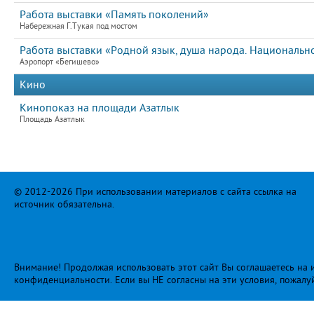
Работа выставки «Память поколений»
Набережная Г.Тукая под мостом
Работа выставки «Родной язык, душа народа. Национальн
Аэропорт «Бегишево»
Кино
Кинопоказ на площади Азатлык
Площадь Азатлык
© 2012-2026 При использовании материалов с сайта ссылка на
источник обязательна.
Внимание! Продолжая использовать этот сайт Вы соглашаетесь на и
конфиденциальности
. Если вы НЕ согласны на эти условия, пожалу