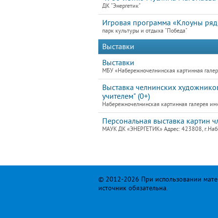
ДК "Энергетик"
Игровая программа «Клоуны ря
парк культуры и отдыха "Победа"
Выставки
Выставки
МБУ «Набережночелнинская картинная галере
Выставка челнинских художников
учителем" (0+)
Набережночелнинская картинная галерея им
Персональная выставка картин 
МАУК ДК «ЭНЕРГЕТИК» Адрес: 423808, г.Набе
© 2012-2026 При использовании матер
источник обязательна.