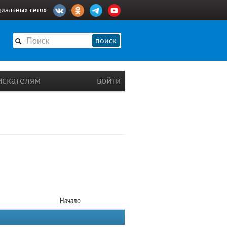
циальных сетях
поиск
искателям
войти
Начало