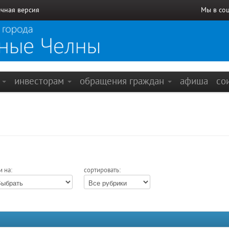
чная версия
Мы в со
е
инвесторам
обращения граждан
афиша
со
и на:
сортировать: