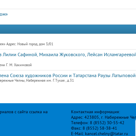
дом»
я» Адрес: Новый город, дом 3/01
 Лилии Сафиной, Михаила Жуковского, Лейсан Исламгареевой
ени Г. М. Хакимовой
члена Союза художников России и Татарстана Раузы Латыпово
режные Челны, Набережная им. Г.Тукая , д.31
иалов с сайта ссылка на
Контактная информация:
Адрес: 423805, г. Набережные Че
Телефон: 8 (8552) 30-55-42
Факс: 8 (8552) 58-38-41
E-Mail: kancel.chelny@tatar.ru