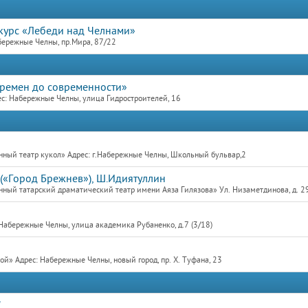
курс «Лебеди над Челнами»
бережные Челны, пр.Мира, 87/22
времен до современности»
с: Набережные Челны, улица Гидростроителей, 16
ный театр кукол» Адрес: г.Набережные Челны, Школьный бульвар,2
(«Город Брежнев»), Ш.Идиятуллин
ный татарский драматический театр имени Аяза Гилязова» Ул. Низаметдинова, д. 2
Набережные Челны, улица академика Рубаненко, д.7 (3/18)
» Адрес: Набережные Челны, новый город, пр. Х. Туфана, 23
"