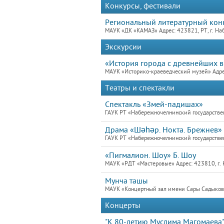
Конкурсы, фестивали
Региональный литературный кон
МАУК «ДК «КАМАЗ» Адрес: 423821, РТ, г. На
Экскурсии
«История города с древнейших 
МАУК «Историко-краеведческий музей» Адре
Театры и спектакли
Спектакль «Змей-падишах»
ГАУК РТ «Набережночелнинский государствен
Драма «Шәһәр. Нокта. Брежнев» 
ГАУК РТ «Набережночелнинский государствен
«Пигмалион. Шоу» Б. Шоу
МАУК «РДТ «Мастеровые» Адрес: 423810, г. 
Мунча ташы
МАУК «Концертный зал имени Сары Садыковой
Концерты
"К 80-летию Муслима Магомаева