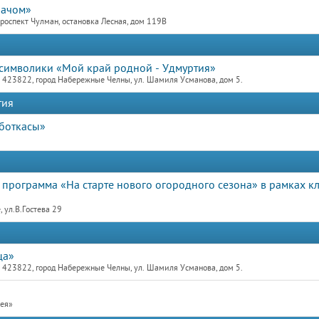
рачом»
роспект Чулман, остановка Лесная, дом 119В
 символики «Мой край родной - Удмуртия»
423822, город Набережные Челны, ул. Шамиля Усманова, дом 5.
тия
боткасы»
я программа «На старте нового огородного сезона» в рамках к
 ул.В.Гостева 29
ца»
423822, город Набережные Челны, ул. Шамиля Усманова, дом 5.
рея»