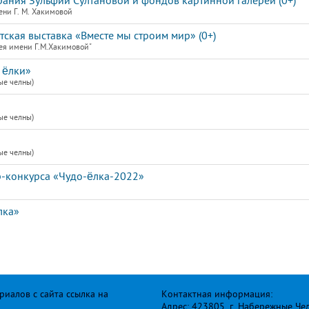
рания Зульфии Султановой и фондов картинной галереи (0+)
ени Г. М. Хакимовой
кая выставка «Вместе мы строим мир» (0+)
ея имени Г.М.Хакимовой"
 ёлки»
ые челны)
ые челны)
ые челны)
р-конкурса «Чудо-ёлка-2022»
лка»
иалов с сайта ссылка на
Контактная информация:
Адрес: 423805, г. Набережные Че