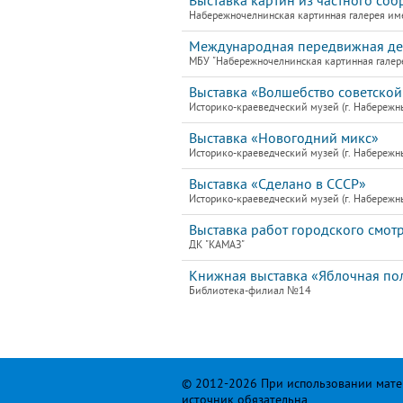
Выставка картин из частного соб
Набережночелнинская картинная галерея им
Международная передвижная детс
МБУ "Набережночелнинская картинная галер
Выставка «Волшебство советской
Историко-краеведческий музей (г. Набережн
Выставка «Новогодний микс»
Историко-краеведческий музей (г. Набережн
Выставка «Сделано в СССР»
Историко-краеведческий музей (г. Набережн
Выставка работ городского смот
ДК "КАМАЗ"
Книжная выставка «Яблочная по
Библиотека-филиал №14
© 2012-2026 При использовании матер
источник обязательна.