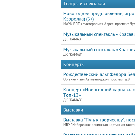
Театры и спектакли
Новогоднее представление, игров
Кэрролла) (6+)
МАУК РДТ «Мастеровые» Адрес: проспект Чу
Музыкальный спектакль «Красав
ДК "КАМАЗ"
Музыкальный спектакль «Красав
ДК "КАМАЗ"
Концерты
Рождественский альт Федора Бел
Органный зал Автозаводской проспект, д.8
Концерт «Новогодний карнавал» 
Топ-13»
ДК "КАМАЗ"
Выставки
Выставка "Путь к творчеству", по
МБУ "Набережночелнинская картинная галер