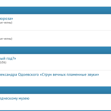
мороза»
ые челны)
ые челны)
вый год?»
3/06)
Александра Одоевского «Струн вечных пламенные звуки»
едческому музею