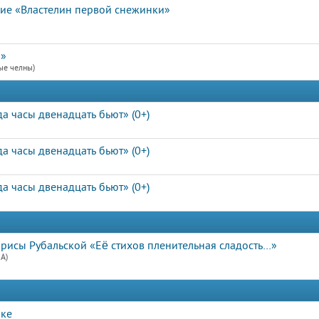
вие «Властелин первой снежинки»
я»
ые челны)
а часы двенадцать бьют» (0+)
а часы двенадцать бьют» (0+)
а часы двенадцать бьют» (0+)
арисы Рубальской «Её стихов пленительная сладость…»
А)
ике