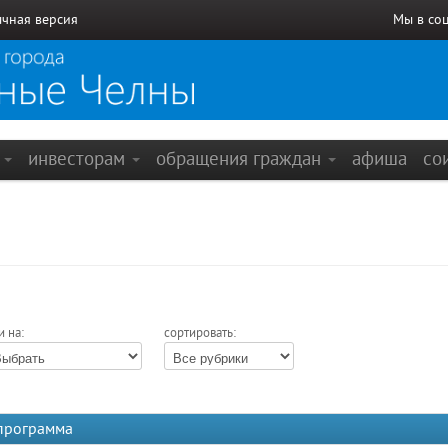
чная версия
Мы в со
е
инвесторам
обращения граждан
афиша
со
и на:
сортировать:
 программа