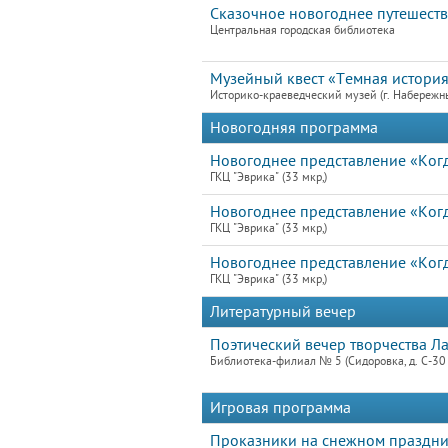
Сказочное новогоднее путешест
Центральная городская библиотека
Музейный квест «Темная истори
Историко-краеведческий музей (г. Набережн
Новогодняя программа
Новогоднее представление «Когд
ГКЦ "Эврика" (33 мкр,)
Новогоднее представление «Когд
ГКЦ "Эврика" (33 мкр,)
Новогоднее представление «Когд
ГКЦ "Эврика" (33 мкр,)
Литературный вечер
Поэтический вечер творчества Л
Библиотека-филиал № 5 (Сидоровка, д. С-30 
Игровая программа
Проказники на снежном праздн