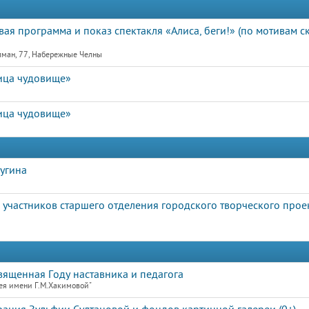
ая программа и показ спектакля «Алиса, беги!» (по мотивам с
лман, 77, Набережные Челны
ица чудовище»
ица чудовище»
угина
участников старшего отделения городского творческого прое
священная Году наставника и педагога
ея имени Г.М.Хакимовой"