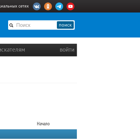
циальных сетях
поиск
искателям
войти
Начало