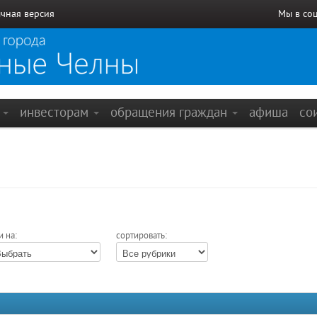
чная версия
Мы в со
е
инвесторам
обращения граждан
афиша
со
и на:
сортировать: