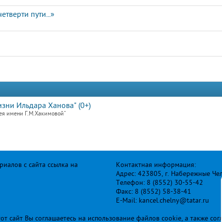
етверти пути...»
зни Ильдара Ханова" (0+)
ея имени Г.М.Хакимовой"
иалов с сайта ссылка на
Контактная информация:
Адрес: 423805, г. Набережные Че
Телефон: 8 (8552) 30-55-42
Факс: 8 (8552) 58-38-41
E-Mail: kancel.chelny@tatar.ru
т сайт Вы соглашаетесь на использование файлов cookie, а также сог