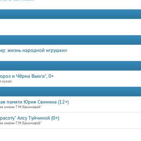
ир: жизнь народной игрушки»
ороз и Чёрна Вьюга", 0+
р кукол
ная памяти Юрия Свинина (12+)
ея имени Г.М.Хакимовой"
расоту" Алсу Туйчиной (0+)
ея имени Г.М.Хакимовой"