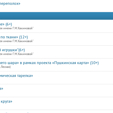
 переполох»
е» (6+)
ея имени Г.М.Хакимовой"
по ткани» (12+)
ея имени Г.М.Хакимовой"
 игрушки"(6+)
ея имени Г.М.Хакимовой"
его шара» в рамках проекта «Пушкинская карта» (10+)
.Лесная)
мическая тарелка»
а»
 круга»