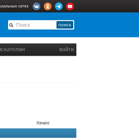
циальных сетях
поиск
искателям
войти
Начало