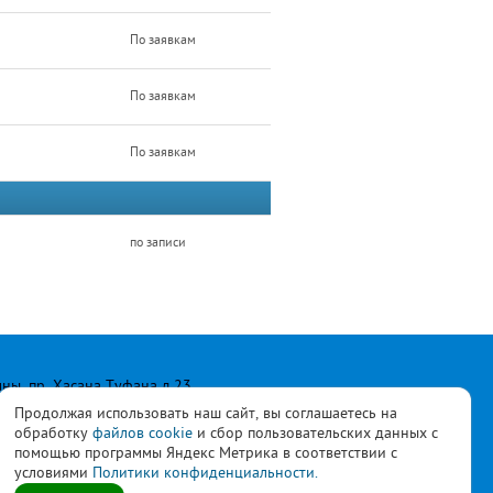
По заявкам
По заявкам
По заявкам
по записи
лны, пр. Хасана Туфана д.23
Продолжая использовать наш сайт, вы соглашаетесь на
обработку
файлов cookie
и сбор пользовательских данных с
помощью программы Яндекс Метрика в соответствии с
условиями
Политики конфиденциальности.
ласны с
политикой