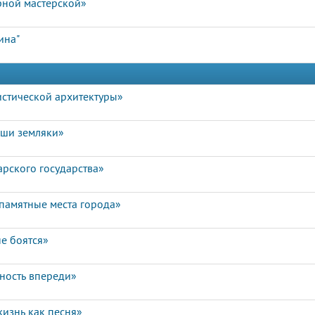
рной мастерской»
ина"
истической архитектуры»
аши земляки»
арского государства»
памятные места города»
е боятся»
чность впереди»
изнь как песня»