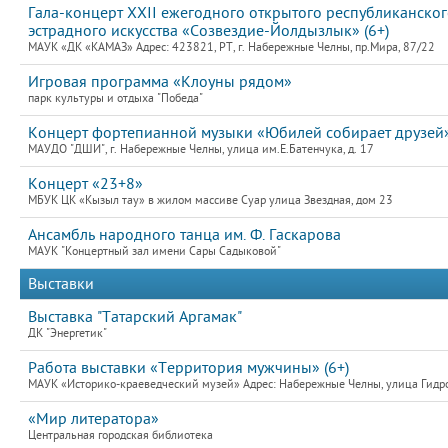
Гала-концерт XXII ежегодного открытого республиканско
эстрадного искусства «Созвездие-Йолдызлык» (6+)
МАУК «ДК «КАМАЗ» Адрес: 423821, РТ, г. Набережные Челны, пр.Мира, 87/22
Игровая программа «Клоуны рядом»
парк культуры и отдыха "Победа"
Концерт фортепианной музыки «Юбилей собирает друзей
МАУДО "ДШИ", г. Набережные Челны, улица им.Е.Батенчука, д. 17
Концерт «23+8»
МБУК ЦК «Кызыл тау» в жилом массиве Суар улица Звездная, дом 23
Ансамбль народного танца им. Ф. Гаскарова
МАУК "Концертный зал имени Сары Садыковой"
Выставки
Выставка "Татарский Аргамак"
ДК "Энергетик"
Работа выставки «Территория мужчины» (6+)
МАУК «Историко-краеведческий музей» Адрес: Набережные Челны, улица Гидро
«Мир литератора»
Центральная городская библиотека