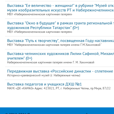
Выставка "Ее величество - женщина!" в рубрике "Музей от
музея изобразительных искусств РТ и Набережночелнинско
МБУ «Набережночелнинская картинная галерея»
Выставка "Окно в будущее" в рамках гранта регионально
художников Республики Татарстан" (0+)
МБУ «Набережночелнинская картинная галерея»
Выставка "Путь к творчеству", посвященная Году наставник
МБУ "Набережночелнинская картинная галерея имени Г.М.Хакимовой"
Выставка челнинских художников Лилии Сафиной, Михаила
учителем" (0+)
Набережночелнинская картинная галерея имени Г. М. Хакимовой
Передвижная выставка «Российские династии - сплетение
Историко-краеведческий музей (г. Набережные челны)
Выставка педагогов и учащихся ДХШ №1
МАУК «ДК «КАМАЗ» Адрес: 423821, РТ, г. Набережные Челны, пр.Мира, 87/22