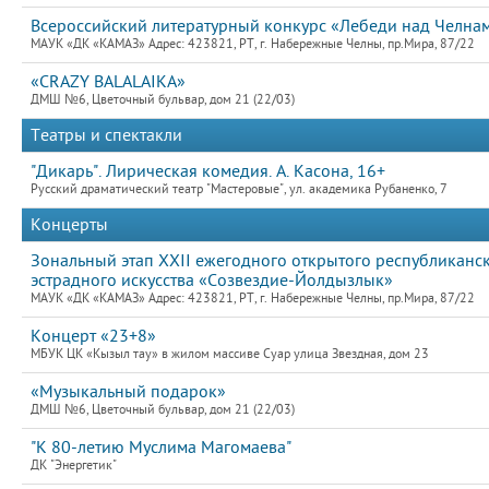
Всероссийский литературный конкурс «Лебеди над Челнами
МАУК «ДК «КАМАЗ» Адрес: 423821, РТ, г. Набережные Челны, пр.Мира, 87/22
«CRAZY BALALAIKA»
ДМШ №6, Цветочный бульвар, дом 21 (22/03)
Театры и спектакли
"Дикарь". Лирическая комедия. А. Касона, 16+
Русский драматический театр "Мастеровые", ул. академика Рубаненко, 7
Концерты
Зональный этап XXII ежегодного открытого республиканс
эстрадного искусства «Созвездие-Йолдызлык»
МАУК «ДК «КАМАЗ» Адрес: 423821, РТ, г. Набережные Челны, пр.Мира, 87/22
Концерт «23+8»
МБУК ЦК «Кызыл тау» в жилом массиве Суар улица Звездная, дом 23
«Музыкальный подарок»
ДМШ №6, Цветочный бульвар, дом 21 (22/03)
"К 80-летию Муслима Магомаева"
ДК "Энергетик"