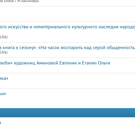
ея имени Г.М.Хакимовой"
ого искусства и нематериального культурного наследия народ
3/06)
книга к сезону». «На часок воспарить над серой обыденность
3/06)
, люби» художниц Аминовой Евгении и Еганян Ольги
лка»
ки»
и