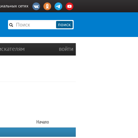
циальных сетях
поиск
искателям
войти
Начало