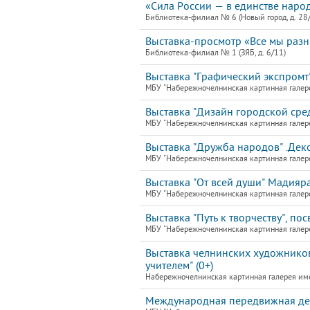
«Сила России — в единстве наро
Библиотека-филиал № 6 (Новый город, д. 28
Выставка-просмотр «Все мы разн
Библиотека-филиал № 1 (ЗЯБ, д. 6/11)
Выставка "Графический экспромт"
МБУ "Набережночелнинская картинная галер
Выставка "Дизайн городской сре
МБУ "Набережночелнинская картинная галер
Выставка "Дружба народов" .Деко
МБУ "Набережночелнинская картинная галер
Выставка "От всей души" Мадияра
МБУ "Набережночелнинская картинная галер
Выставка "Путь к творчеству", по
МБУ "Набережночелнинская картинная галер
Выставка челнинских художников
учителем" (0+)
Набережночелнинская картинная галерея им
Международная передвижная детс