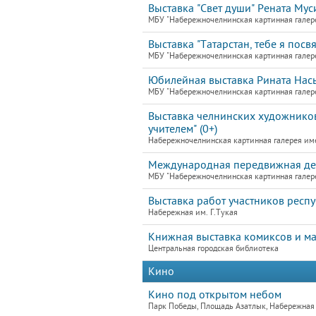
Выставка "Свет души" Рената Муси
МБУ "Набережночелнинская картинная галер
Выставка "Татарстан, тебе я пос
МБУ "Набережночелнинская картинная галер
Юбилейная выставка Рината Насы
МБУ "Набережночелнинская картинная галер
Выставка челнинских художников
учителем" (0+)
Набережночелнинская картинная галерея им
Международная передвижная детс
МБУ "Набережночелнинская картинная галер
Выставка работ участников респ
Набережная им. Г.Тукая
Книжная выставка комиксов и ман
Центральная городская библиотека
Кино
Кино под открытом небом
Парк Победы, Площадь Азатлык, Набережная 