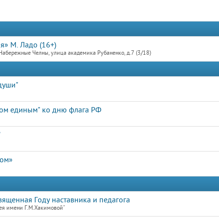
я» М. Ладо (16+)
Набережные Челны, улица академика Рубаненко, д.7 (3/18)
души"
ом единым" ко дню флага РФ
"
дом»
священная Году наставника и педагога
ея имени Г.М.Хакимовой"