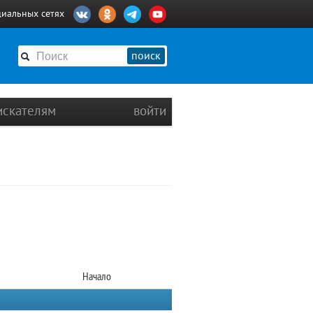
циальных сетях
поиск
искателям
войти
Начало