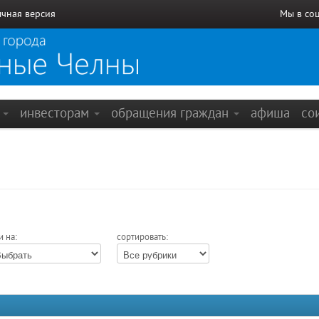
чная версия
Мы в со
е
инвесторам
обращения граждан
афиша
со
и на:
сортировать: