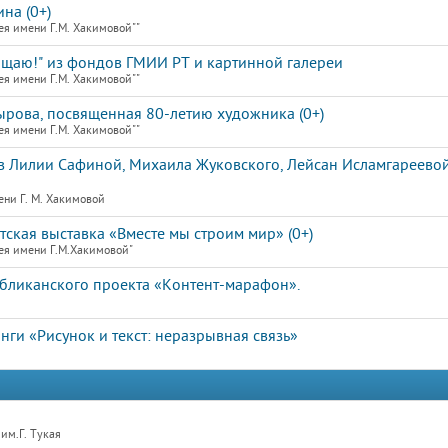
на (0+)
ея имени Г.М. Хакимовой""
вящаю!" из фондов ГМИИ РТ и картинной галереи
ея имени Г.М. Хакимовой""
рова, посвященная 80-летию художника (0+)
ея имени Г.М. Хакимовой""
 Лилии Сафиной, Михаила Жуковского, Лейсан Исламгареевой
ени Г. М. Хакимовой
кая выставка «Вместе мы строим мир» (0+)
ея имени Г.М.Хакимовой"
убликанского проекта «Контент-марафон».
ги «Рисунок и текст: неразрывная связь»
им.Г. Тукая