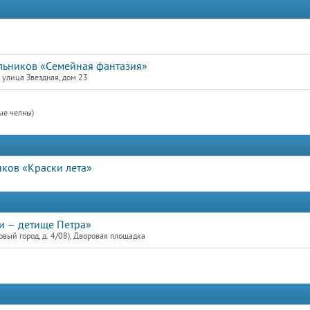
льников «Семейная фантазия»
улица Звездная, дом 23
ые челны)
нков «Краски лета»
и – детище Петра»
ый город, д. 4/08), Дворовая площадка