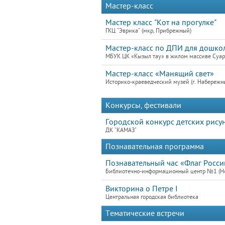
Мастер-класс
Мастер класс "Кот на прогулке"
ГКЦ "Эврика" (мкр, Прибрежный)
Мастер-класс по ДПИ для дошко
МБУК ЦК «Кызыл тау» в жилом массиве Суар 
Мастер-класс «Манящий свет»
Историко-краеведческий музей (г. Набережн
Конкурсы, фестивали
Городской конкурс детских рису
ДК "КАМАЗ"
Познавательная программа
Познавательный час «Флаг Росси
Библиотечно-информационный центр №1 (Нов
Викторина о Петре I
Центральная городская библиотека
Тематические встречи