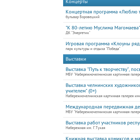
Концерты
Концертная программа «Люблю те
бульвар Боровецкий
"К 80-летию Муслима Магомаева
ДК "Энергетик"
Игровая программа «Клоуны ря
парк культуры и отдыха "Победа"
Выставки
Выставка "Путь к творчеству", по
МБУ "Набережночелнинская картинная галер
Выставка челнинских художников
учителем" (0+)
Набережночелнинская картинная галерея им
Международная передвижная детс
МБУ "Набережночелнинская картинная галер
Выставка работ участников респ
Набережная им. Г.Тукая
Книжная выставка комиксов и ман