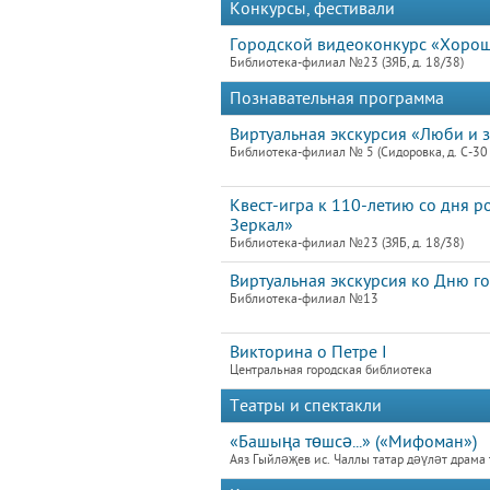
Конкурсы, фестивали
Городской видеоконкурс «Хоро
Библиотека-филиал №23 (ЗЯБ, д. 18/38)
Познавательная программа
Виртуальная экскурсия «Люби и 
Библиотека-филиал № 5 (Сидоровка, д. С-30 
Квест-игра к 110-летию со дня р
Зеркал»
Библиотека-филиал №23 (ЗЯБ, д. 18/38)
Виртуальная экскурсия ко Дню г
Библиотека-филиал №13
Викторина о Петре I
Центральная городская библиотека
Театры и спектакли
«Башыңа төшсә...» («Мифоман»)
Аяз Гыйләҗев ис. Чаллы татар дәүләт драма