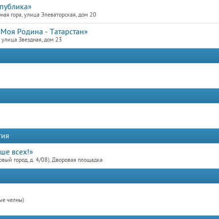
спублика»
ая гора, улица Элеваторская, дом 20
«Моя Родина - Татарстан»
улица Звездная, дом 23
тия
ше всех!»
ый город, д. 4/08), Дворовая площадка
ые челны)