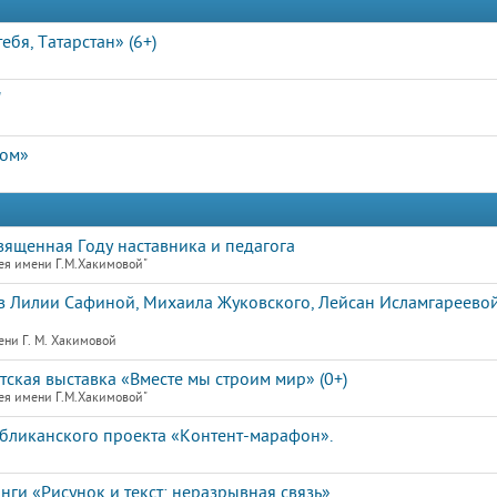
бя, Татарстан» (6+)
"
дом»
священная Году наставника и педагога
ея имени Г.М.Хакимовой"
 Лилии Сафиной, Михаила Жуковского, Лейсан Исламгареевой
ени Г. М. Хакимовой
кая выставка «Вместе мы строим мир» (0+)
ея имени Г.М.Хакимовой"
убликанского проекта «Контент-марафон».
ги «Рисунок и текст: неразрывная связь»