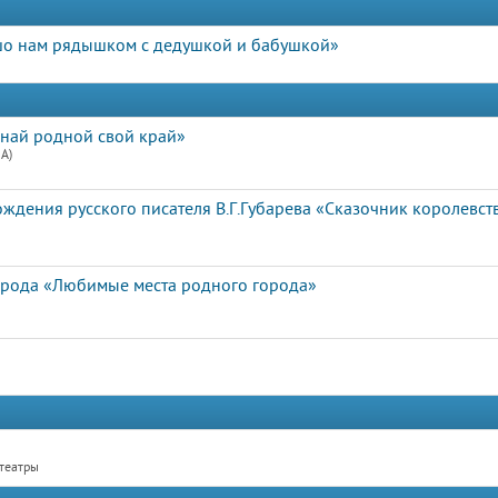
шо нам рядышком с дедушкой и бабушкой»
знай родной свой край»
А)
ождения русского писателя В.Г.Губарева «Сказочник королевс
орода «Любимые места родного города»
 театры