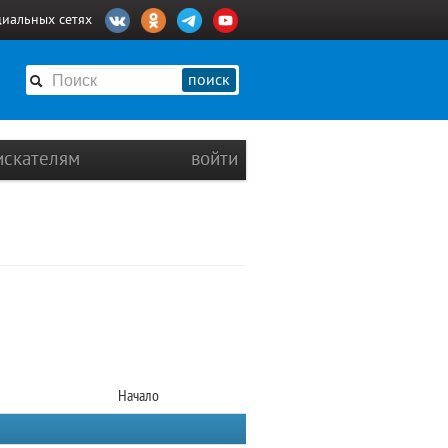
циальных сетях
поиск
искателям
войти
Начало