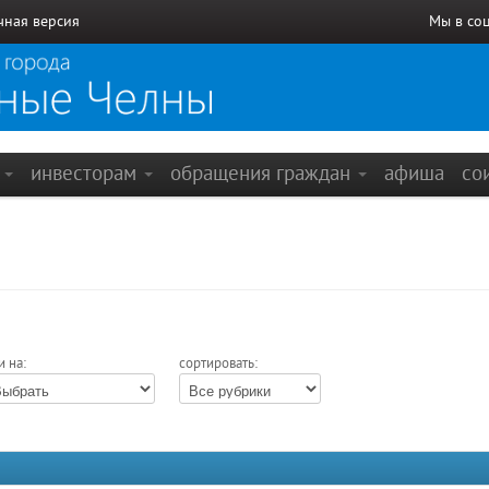
чная версия
Мы в со
е
инвесторам
обращения граждан
афиша
со
и на:
сортировать: