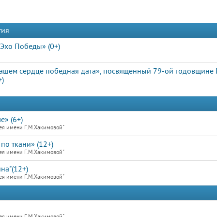
тия
Эхо Победы» (0+)
ашем сердце победная дата», посвященный 79-ой годовщине
+)
е» (6+)
ея имени Г.М.Хакимовой"
по ткани» (12+)
ея имени Г.М.Хакимовой"
на"(12+)
ея имени Г.М.Хакимовой"
ея имени Г.М.Хакимовой"