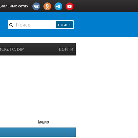
циальных сетях
поиск
искателям
войти
Начало