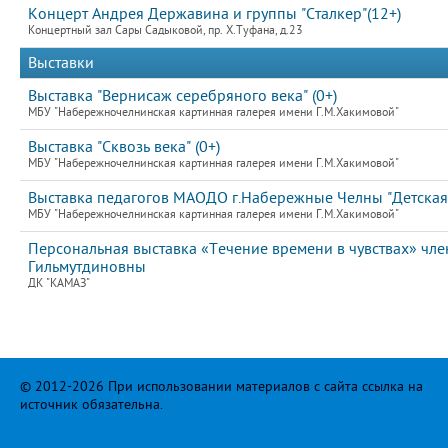
Концерт Андрея Державина и группы "Сталкер"(12+)
Концертный зал Сары Садыковой, пр. Х.Туфана, д.23
Выставки
Выставка "Вернисаж серебряного века" (0+)
МБУ "Набережночелнинская картинная галерея имени Г.М.Хакимовой"
Выставка "Сквозь века" (0+)
МБУ "Набережночелнинская картинная галерея имени Г.М.Хакимовой"
Выставка педагогов МАОДО г.Набережные Челны "Детска
МБУ "Набережночелнинская картинная галерея имени Г.М.Хакимовой"
Персональная выставка «Течение времени в чувствах» чл
Гильмутдиновны
ДК "КАМАЗ"
© 2012-2026 При использовании материалов с сайта ссылка на
источник обязательна.