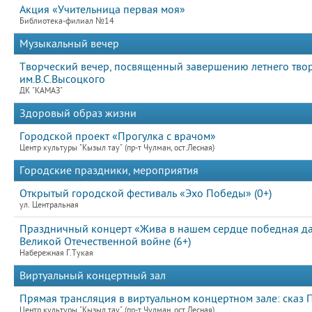
Акция «Учительница первая моя»
Библиотека-филиал №14
Музыкальный вечер
Творческий вечер, посвященный завершению летнего твор
им.В.С.Высоцкого
ДК "КАМАЗ"
Здоровый образ жизни
Городской проект «Прогулка с врачом»
Центр культуры "Кызыл тау" (пр-т Чулман, ост.Лесная)
Городские праздники, мероприятия
Открытый городской фестиваль «Эхо Победы» (0+)
ул. Центральная
Праздничный концерт «Жива в нашем сердце победная д
Великой Отечественной войне (6+)
Набережная Г.Тукая
Виртуальный концертный зал
Прямая трансляция в виртуальном концертном зале: сказ
Центр культуры "Кызыл тау" (пр-т Чулман, ост.Лесная)