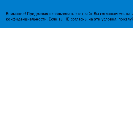
Внимание! Продолжая использовать этот сайт Вы соглашаетесь на и
конфиденциальности
. Если вы НЕ согласны на эти условия, пожалу