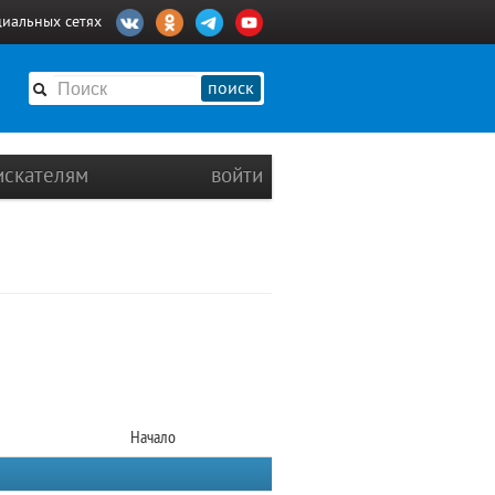
циальных сетях
поиск
искателям
войти
Начало