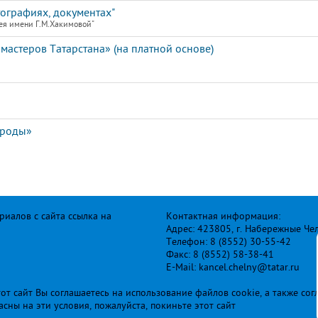
тографиях, документах"
ея имени Г.М.Хакимовой"
астеров Татарстана» (на платной основе)
ироды»
иалов с сайта ссылка на
Контактная информация:
Адрес: 423805, г. Набережные Че
Телефон: 8 (8552) 30-55-42
Факс: 8 (8552) 58-38-41
E-Mail: kancel.chelny@tatar.ru
т сайт Вы соглашаетесь на использование файлов cookie, а также сог
ласны на эти условия, пожалуйста, покиньте этот сайт