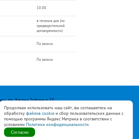
10.00
в течение дня (по
предварительной
договоренности)
По записи
По записи
лны, пр. Хасана Туфана д.23
Продолжая использовать наш сайт, вы соглашаетесь на
обработку
файлов cookie
и сбор пользовательских данных с
помощью программы Яндекс Метрика в соответствии с
условиями
Политики конфиденциальности.
ласны с
политикой
Согласен