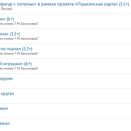
фигур с поталью» в рамках проекта «Пушкинская карта» (12+)
.Лесная)
е» (6+)
ея имени Г.М.Хакимовой"
на» (12+)
ея имени Г.М.Хакимовой"
по ткани» (12+)
ея имени Г.М.Хакимовой"
й игрушки» (6+)
ея имени Г.М.Хакимовой"
перов»
 круга»
ике»
лина»