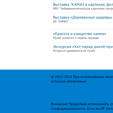
Выставка "КАМАЗ в картинах, фо
МБУ "Набережночелнинская картинная галер
Выставка «Деревянные шедевры м
ДК "КАМАЗ"
«Красота и изящество камня»
Музей экологии и охраны природы
Экскурсия «Хит-парад дикой пр
Историко-краеведческий музей
© 2012-2026 При использовании матер
источник обязательна.
Внимание! Продолжая использовать это
конфиденциальности
. Если вы НЕ сог