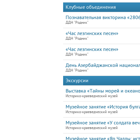
Клубные объединения
Познавательная викторина «2806
ДДН "Родник"
«Час лезгинских песен»
ДДН "Родник"
«Час лезгинских песен»
ДДН "Родник"
День Азербайджанской национал
ДДН "Родник"
Экскурсии
Выставка «Тайны морей и океан
Историко-краеведческий музей
Музейное занятие «История булга
Историко-краеведческий музей
Музейное занятие «У солдата ве
Историко-краеведческий музей
Музейное занятие «Яр Чаллы: ист