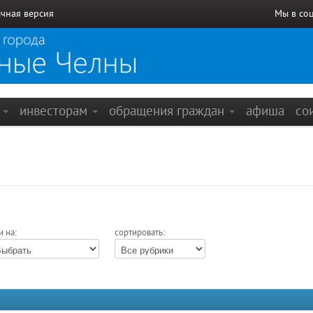
чная версия
Мы в со
е
инвесторам
обращения граждан
афиша
со
и на:
сортировать: