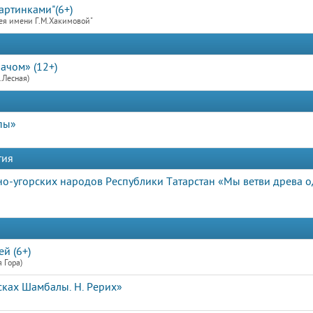
артинками"(6+)
ея имени Г.М.Хакимовой"
ачом» (12+)
.Лесная)
пы»
тия
о-угорских народов Республики Татарстан «Мы ветви древа о
й (6+)
 Гора)
сках Шамбалы. Н. Рерих»