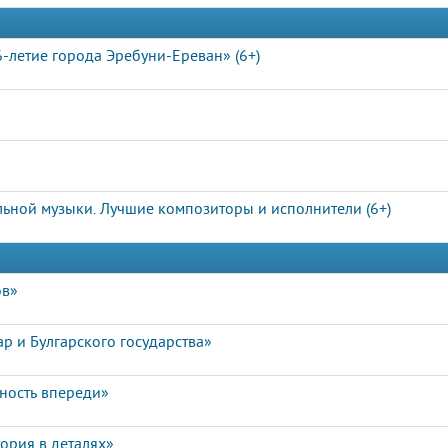
-летие города Эребуни-Ереван» (6+)
ьной музыки. Лучшие композиторы и исполнители (6+)
ов»
р и Булгарского государства»
чность впереди»
ория в деталях»