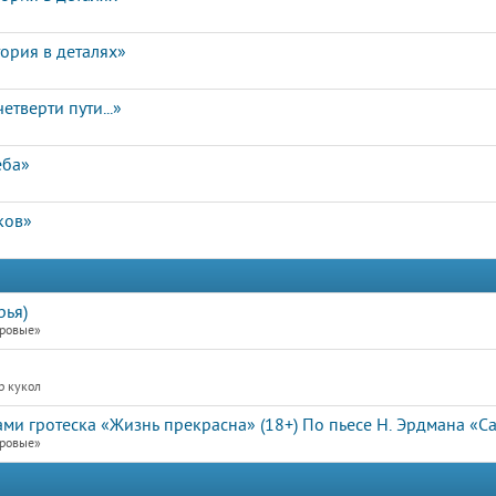
ория в деталях»
етверти пути...»
еба»
ков»
рья)
еровые»
р кукол
ами гротеска «Жизнь прекрасна» (18+) По пьесе Н. Эрдмана «
еровые»