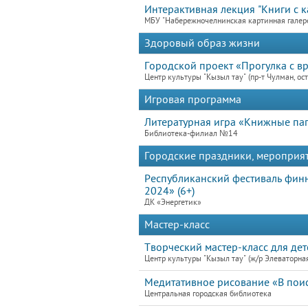
Интерактивная лекция "Книги с к
МБУ "Набережночелнинская картинная галер
Здоровый образ жизни
Городской проект «Прогулка с вр
Центр культуры "Кызыл тау" (пр-т Чулман, ост
Игровая программа
Литературная игра «Книжные па
Библиотека-филиал №14
Городские праздники, мероприя
Республиканский фестиваль финн
2024» (6+)
ДК «Энергетик»
Мастер-класс
Творческий мастер-класс для дете
Центр культуры "Кызыл тау" (ж/р Элеваторная
Медитативное рисование «В пои
Центральная городская библиотека