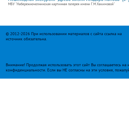
МБУ "Набережночелнинская картинная галерея имени Г.М.Хакимовой"
© 2012-2026 При использовании материалов с сайта ссылка на
источник обязательна.
Внимание! Продолжая использовать этот сайт Вы соглашаетесь на и
конфиденциальности
. Если вы НЕ согласны на эти условия, пожалу