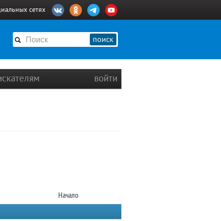
циальных сетях
поиск
искателям
войти
Начало