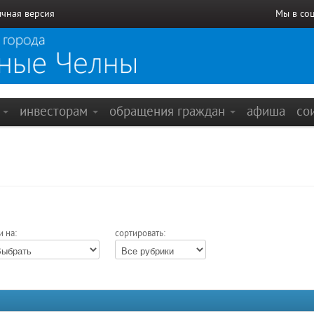
чная версия
Мы в со
е
инвесторам
обращения граждан
афиша
со
и на:
сортировать: