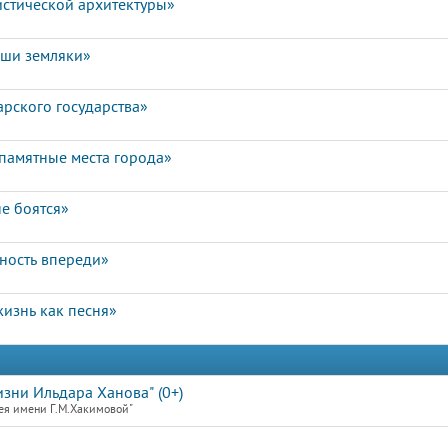
истической архитектуры»
аши земляки»
арского государства»
памятные места города»
е боятся»
чность впереди»
изнь как песня»
зни Ильдара Ханова" (0+)
ея имени Г.М.Хакимовой"