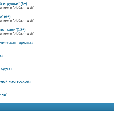
й игрушки" (6+)
ея имени Г.М.Хакимовой"
" (6+)
ея имени Г.М.Хакимовой"
по ткани"(12+)
ея имени Г.М.Хакимовой"
мическая тарелка»
а»
 круга»
рной мастерской»
ина"