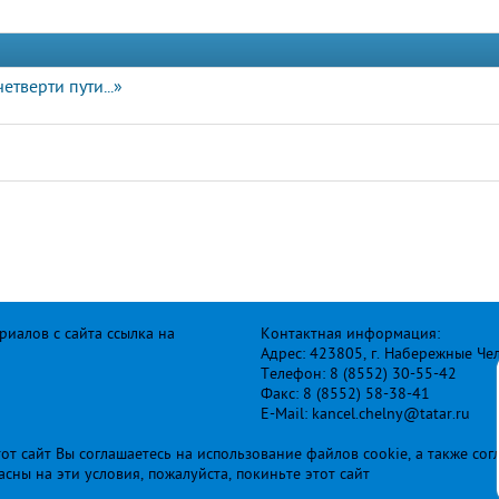
етверти пути...»
иалов с сайта ссылка на
Контактная информация:
Адрес: 423805, г. Набережные Че
Телефон: 8 (8552) 30-55-42
Факс: 8 (8552) 58-38-41
E-Mail: kancel.chelny@tatar.ru
т сайт Вы соглашаетесь на использование файлов cookie, а также сог
ласны на эти условия, пожалуйста, покиньте этот сайт