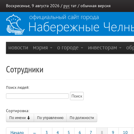
Воскресенье, 9 августа 2026 /
рус
тат
/
обычная версия
новости
мэрия
о городе
инвесторам
об
Сотрудники
Поиск людей:
Сортировка:
По имени
По управлению
По должности
Начало
←
3
4
5
6
7
8
9
10