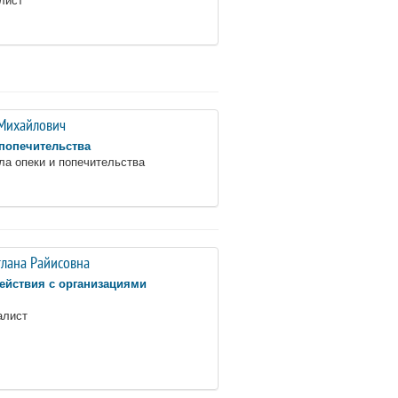
Михайлович
 попечительства
ла опеки и попечительства
тлана Райисовна
ействия с организациями
алист