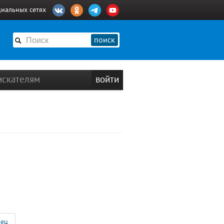
циальных сетях
поиск
искателям
войти
ец