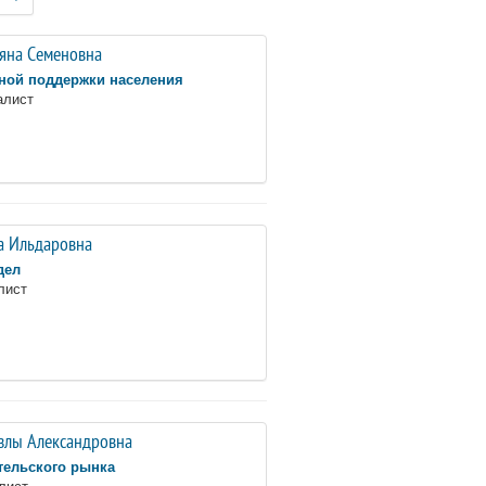
ьяна Семеновна
ной поддержки населения
алист
а Ильдаровна
дел
лист
злы Александровна
тельского рынка
лист