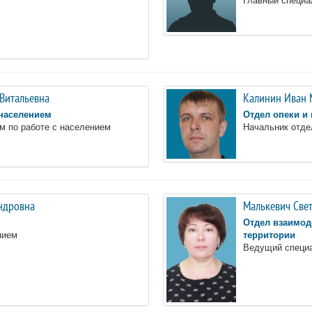
 Витальевна
Калинин Иван 
 населением
Отдел опеки и
м по работе с населением
Начальник отде
ндровна
Малькевич Све
Отдел взаимод
нием
территории
Ведущий специ