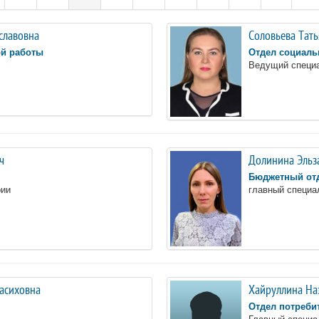
славовна
Соловьева Тат
ой работы
Отдел социаль
Ведущий специ
ч
Долинина Эльз
Бюджетный от
рии
главный специа
асиховна
Хайруллина На
Отдел потреби
Главный специа