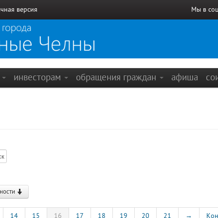
чная версия
Мы в со
е
инвесторам
обращения граждан
афиша
со
ности
14
15
16
17
18
19
20
21
→
Кон