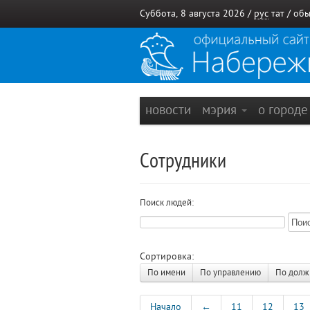
Суббота, 8 августа 2026 /
рус
тат
/
обы
новости
мэрия
о город
Сотрудники
Поиск людей:
Сортировка:
По имени
По управлению
По долж
Начало
←
11
12
13