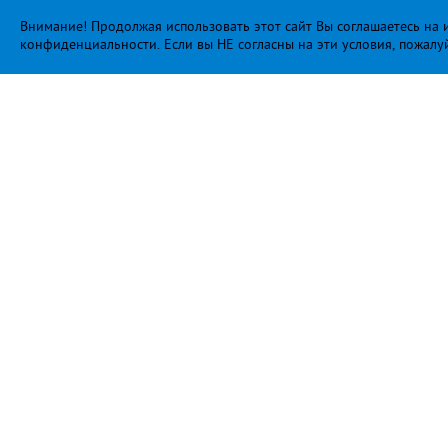
Внимание! Продолжая использовать этот сайт Вы соглашаетесь на и
конфиденциальности
. Если вы НЕ согласны на эти условия, пожалу