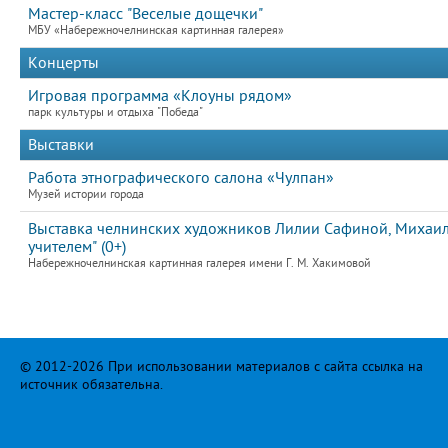
Мастер-класс "Веселые дощечки"
МБУ «Набережночелнинская картинная галерея»
Концерты
Игровая программа «Клоуны рядом»
парк культуры и отдыха "Победа"
Выставки
Работа этнографического салона «Чулпан»
Музей истории города
Выставка челнинских художников Лилии Сафиной, Михаила
учителем" (0+)
Набережночелнинская картинная галерея имени Г. М. Хакимовой
© 2012-2026 При использовании материалов с сайта ссылка на
источник обязательна.