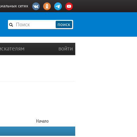
циальных сетях
поиск
искателям
войти
Начало