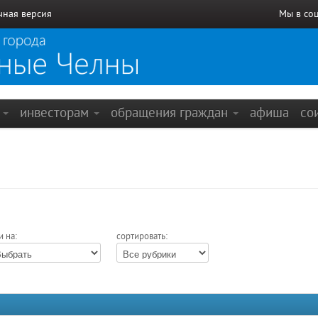
чная версия
Мы в со
е
инвесторам
обращения граждан
афиша
со
и на:
сортировать: