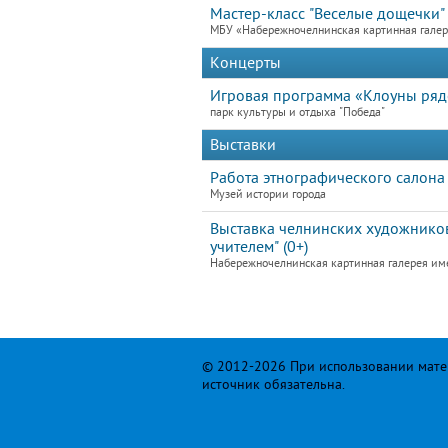
Мастер-класс "Веселые дощечки"
МБУ «Набережночелнинская картинная гале
Концерты
Игровая программа «Клоуны ря
парк культуры и отдыха "Победа"
Выставки
Работа этнографического салона
Музей истории города
Выставка челнинских художников
учителем" (0+)
Набережночелнинская картинная галерея им
© 2012-2026 При использовании матер
источник обязательна.