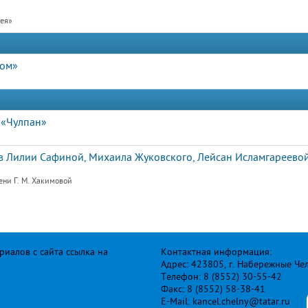
рея»
дом»
 «Чулпан»
 Лилии Сафиной, Михаила Жуковского, Лейсан Исламгареевой
ени Г. М. Хакимовой
иалов с сайта ссылка на
Контактная информация:
Адрес: 423805, г. Набережные Че
Телефон: 8 (8552) 30-55-42
Факс: 8 (8552) 58-38-41
E-Mail: kancel.chelny@tatar.ru