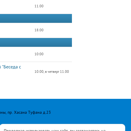
11.00
18.00
10:00
 "Беседа с
10.00, в четверг 11.00
лны, пр. Хасана Туфана д.23
Продолжая использовать наш сайт, вы соглашаетесь на