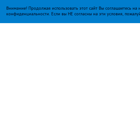
Внимание! Продолжая использовать этот сайт Вы соглашаетесь на и
конфиденциальности
. Если вы НЕ согласны на эти условия, пожалу