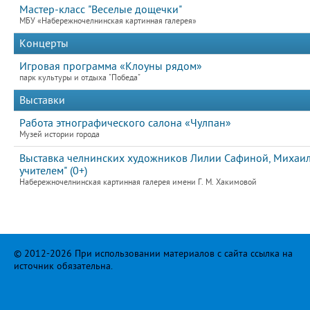
Мастер-класс "Веселые дощечки"
МБУ «Набережночелнинская картинная галерея»
Концерты
Игровая программа «Клоуны рядом»
парк культуры и отдыха "Победа"
Выставки
Работа этнографического салона «Чулпан»
Музей истории города
Выставка челнинских художников Лилии Сафиной, Михаила
учителем" (0+)
Набережночелнинская картинная галерея имени Г. М. Хакимовой
© 2012-2026 При использовании материалов с сайта ссылка на
источник обязательна.